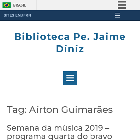
BRASIL
☰
Simplifique!
SITES EMUFRN
Skip
Comunica BR
to
Biblioteca Pe. Jaime
Participe
content
Acesso à informação
Diniz
Legislação
Canais
Tag:
Aírton Guimarães
Semana da música 2019 –
programa quarta do bravo