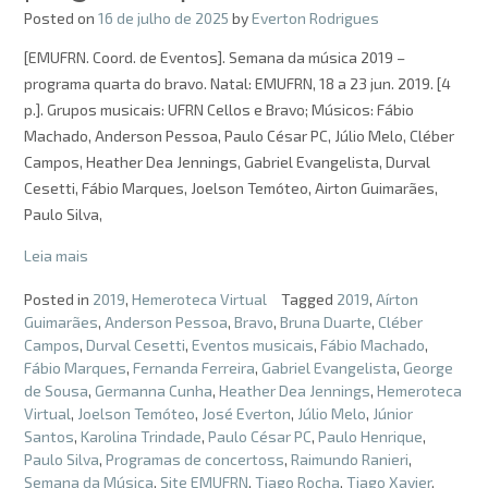
Posted on
16 de julho de 2025
by
Everton Rodrigues
[EMUFRN. Coord. de Eventos]. Semana da música 2019 –
programa quarta do bravo. Natal: EMUFRN, 18 a 23 jun. 2019. [4
p.]. Grupos musicais: UFRN Cellos e Bravo; Músicos: Fábio
Machado, Anderson Pessoa, Paulo César PC, Júlio Melo, Cléber
Campos, Heather Dea Jennings, Gabriel Evangelista, Durval
Cesetti, Fábio Marques, Joelson Temóteo, Airton Guimarães,
Paulo Silva,
Leia mais
Posted in
2019
,
Hemeroteca Virtual
Tagged
2019
,
Aírton
Guimarães
,
Anderson Pessoa
,
Bravo
,
Bruna Duarte
,
Cléber
Campos
,
Durval Cesetti
,
Eventos musicais
,
Fábio Machado
,
Fábio Marques
,
Fernanda Ferreira
,
Gabriel Evangelista
,
George
de Sousa
,
Germanna Cunha
,
Heather Dea Jennings
,
Hemeroteca
Virtual
,
Joelson Temóteo
,
José Everton
,
Júlio Melo
,
Júnior
Santos
,
Karolina Trindade
,
Paulo César PC
,
Paulo Henrique
,
Paulo Silva
,
Programas de concertoss
,
Raimundo Ranieri
,
Semana da Música
,
Site EMUFRN
,
Tiago Rocha
,
Tiago Xavier
,