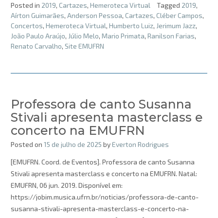
Posted in
2019
,
Cartazes
,
Hemeroteca Virtual
Tagged
2019
,
Aírton Guimarães
,
Anderson Pessoa
,
Cartazes
,
Cléber Campos
,
Concertos
,
Hemeroteca Virtual
,
Humberto Luiz
,
Jerimum Jazz
,
João Paulo Araújo
,
Júlio Melo
,
Mario Primata
,
Ranilson Farias
,
Renato Carvalho
,
Site EMUFRN
Professora de canto Susanna
Stivali apresenta masterclass e
concerto na EMUFRN
Posted on
15 de julho de 2025
by
Everton Rodrigues
[EMUFRN. Coord. de Eventos]. Professora de canto Susanna
Stivali apresenta masterclass e concerto na EMUFRN. Natal:
EMUFRN, 06 jun. 2019. Disponível em:
https://jobim.musica.ufrn.br/noticias/professora-de-canto-
susanna-stivali-apresenta-masterclass-e-concerto-na-