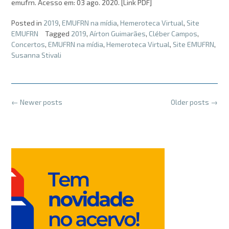
emufrn. Acesso em: 03 ago. 2020. [Link PDF]
Posted in
2019
,
EMUFRN na mídia
,
Hemeroteca Virtual
,
Site
EMUFRN
Tagged
2019
,
Aírton Guimarães
,
Cléber Campos
,
Concertos
,
EMUFRN na mídia
,
Hemeroteca Virtual
,
Site EMUFRN
,
Susanna Stivali
Posts
←
Newer posts
Older posts
→
navigation