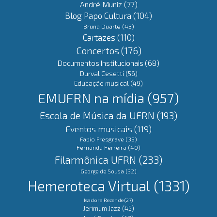
André Muniz
(77)
Blog Papo Cultura
(104)
Bruna Duarte
(43)
Cartazes
(110)
Concertos
(176)
Documentos Institucionais
(68)
Durval Cesetti
(56)
Educação musical
(49)
EMUFRN na mídia
(957)
Escola de Música da UFRN
(193)
Eventos musicais
(119)
Fabio Presgrave
(35)
Fernanda Ferreira
(40)
Filarmônica UFRN
(233)
George de Sousa
(32)
Hemeroteca Virtual
(1331)
Isadora Rezende
(27)
Jerimum Jazz
(45)