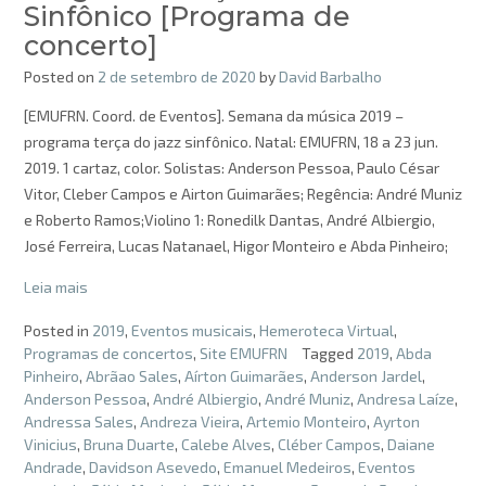
Sinfônico [Programa de
concerto]
Posted on
2 de setembro de 2020
by
David Barbalho
[EMUFRN. Coord. de Eventos]. Semana da música 2019 –
programa terça do jazz sinfônico. Natal: EMUFRN, 18 a 23 jun.
2019. 1 cartaz, color. Solistas: Anderson Pessoa, Paulo César
Vitor, Cleber Campos e Airton Guimarães; Regência: André Muniz
e Roberto Ramos;Violino 1: Ronedilk Dantas, André Albiergio,
José Ferreira, Lucas Natanael, Higor Monteiro e Abda Pinheiro;
Leia mais
Posted in
2019
,
Eventos musicais
,
Hemeroteca Virtual
,
Programas de concertos
,
Site EMUFRN
Tagged
2019
,
Abda
Pinheiro
,
Abrãao Sales
,
Aírton Guimarães
,
Anderson Jardel
,
Anderson Pessoa
,
André Albiergio
,
André Muniz
,
Andresa Laíze
,
Andressa Sales
,
Andreza Vieira
,
Artemio Monteiro
,
Ayrton
Vinicius
,
Bruna Duarte
,
Calebe Alves
,
Cléber Campos
,
Daiane
Andrade
,
Davidson Asevedo
,
Emanuel Medeiros
,
Eventos