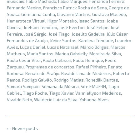
musicais
,
Fábio Machado
,
Fábio Marques
,
Fernanda Ferreira
,
Fernando Menino
,
Francisco Patrick Rocha de Sena
,
George de
Sousa
,
Germanna Cunha
,
Giovanni Martins
,
Gustavo Macedo
,
Hemeroteca Virtual
,
Higor Monteiro
,
Isaac Santos
,
Joabe
Oliveira
,
Joelson Temóteo
,
José Everton
,
José Felipe
,
José
Ferreira
,
José Sérgio
,
José Tiago
,
Joselito Gadelha
,
Júlio César
Fernandes de Araújo
,
Júnior Santos
,
Karolina Trindade
,
Leandro
Alves
,
Lucas Daniel
,
Lucas Natanael
,
Márcio Borges
,
Marcos
Matheus
,
Maria Santos
,
Marina Gabrielly
,
Moreira da Silva
,
Paulo César Vítor
,
Paulo Clebson
,
Paulo Henrique
,
Pedro
Zarqueu
,
Programas de concertos
,
Rafael Pinheiro
,
Renato
Barbosa
,
Renato de Araújo
,
Rivaldo Lima de Medeiros
,
Roberto
Ramos
,
Rodrigo Galvão
,
Rodrigo Matias
,
Ronedilk Dantas
,
Samara Sampaio
,
Semana da Música
,
Site EMUFRN
,
Tiago
Gabriel
,
Tiago Rocha
,
Tiago Xavier
,
Vanniellyson Medeiros
,
Vivaldo Neto
,
Waldecio Luiz da Silva
,
Yohanna Alves
Posts
←
Newer posts
navigation