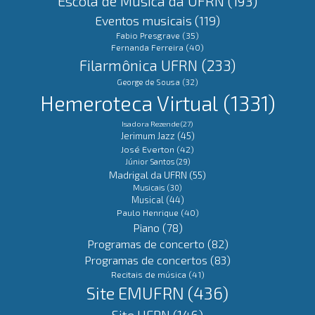
Escola de Música da UFRN
(193)
Eventos musicais
(119)
Fabio Presgrave
(35)
Fernanda Ferreira
(40)
Filarmônica UFRN
(233)
George de Sousa
(32)
Hemeroteca Virtual
(1331)
Isadora Rezende
(27)
Jerimum Jazz
(45)
José Everton
(42)
Júnior Santos
(29)
Madrigal da UFRN
(55)
Musicais
(30)
Musical
(44)
Paulo Henrique
(40)
Piano
(78)
Programas de concerto
(82)
Programas de concertos
(83)
Recitais de música
(41)
Site EMUFRN
(436)
Site UFRN
(146)