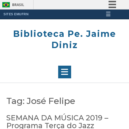
BRASIL
☰
Simplifique!
SITES EMUFRN
Skip
Comunica BR
to
Biblioteca Pe. Jaime
Participe
content
Acesso à informação
Diniz
Legislação
Canais
Tag:
José Felipe
SEMANA DA MÚSICA 2019 –
Programa Terça do Jazz