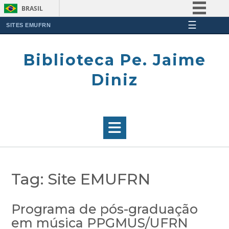
BRASIL
☰
Simplifique!
SITES EMUFRN
Skip
Comunica BR
to
Biblioteca Pe. Jaime
Participe
content
Acesso à informação
Diniz
Legislação
Canais
Tag:
Site EMUFRN
Programa de pós-graduação
em música PPGMUS/UFRN