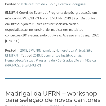
Posted on
6 de outubro de 2025
by
Everton Rodrigues
EMUFRN. Coord. de Eventos]. Programa de pós-graduação em
música PPGMUS/UFRN. Natal: EMUFRN, 2019. [2 p.]. Disponível
em: https://jobim.musica.ufrn.br/noticias/folder-
especializacao-no-ensino-de-musica-em-multiplos-
contextos-2019-atualizado.pdf/view. Acesso em: 05 ago. 2020.
[Link PDF]
Posted in
2019
,
EMUFRN na mídia
,
Hemeroteca Virtual
,
Site
EMUFRN
Tagged
2019
,
Documentos Institucionais
,
Hemeroteca Virtual
,
Programa de Pós-Graduação em Música
(PPGMUS)
,
Site EMUFRN
Madrigal da UFRN – workshop
para seleção de novos cantores