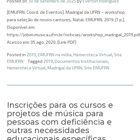
Posted on
30 de setembro de 2025
by
Everton Rodrigues
[EMUFRN. Coord. de Eventos]. Madrigal da UFRN – workshop
para seleção de novos cantores. Natal: EMUFRN, 2019. [1 p.].
Disponível em:
https://jobim.musica.ufrn.br/noticias/workshop_madrigal_2019.pd
Acesso em: 05 ago. 2020. [Link PDF]
Posted in
2019
,
EMUFRN na mídia
,
Hemeroteca Virtual
,
Site
EMUFRN
Tagged
2019
,
Documentos Institucionais
,
Hemeroteca Virtual
,
Madrigal da UFRN
,
Site EMUFRN
Inscrições para os cursos e
projetos de música para
pessoas com deficiência e
outras necessidades
educacionais específicas