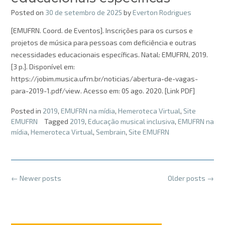
Posted on
30 de setembro de 2025
by
Everton Rodrigues
[EMUFRN. Coord. de Eventos]. Inscrições para os cursos e
projetos de música para pessoas com deficiência e outras
necessidades educacionais específicas. Natal: EMUFRN, 2019.
[3 p.]. Disponível em:
https://jobim.musica.ufrn.br/noticias/abertura-de-vagas-
para-2019-1.pdf/view. Acesso em: 05 ago. 2020. [Link PDF]
Posted in
2019
,
EMUFRN na mídia
,
Hemeroteca Virtual
,
Site
EMUFRN
Tagged
2019
,
Educação musical inclusiva
,
EMUFRN na
mídia
,
Hemeroteca Virtual
,
Sembrain
,
Site EMUFRN
Posts
←
Newer posts
Older posts
→
navigation