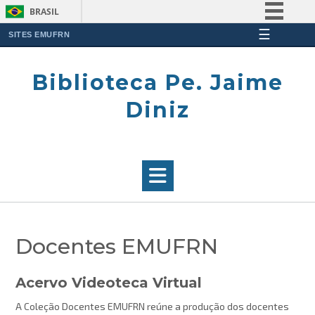
BRASIL
☰
Simplifique!
SITES EMUFRN
Skip
Comunica BR
to
Biblioteca Pe. Jaime
Participe
content
Acesso à informação
Diniz
Legislação
Canais
Docentes EMUFRN
Acervo Videoteca Virtual
A Coleção Docentes EMUFRN reúne a produção dos docentes