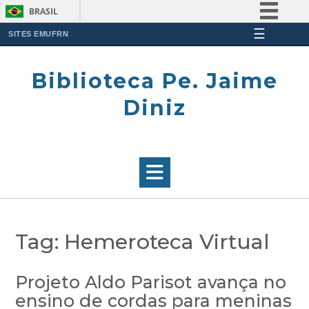
BRASIL
☰
Simplifique!
SITES EMUFRN
Skip
Comunica BR
to
Biblioteca Pe. Jaime
Participe
content
Acesso à informação
Diniz
Legislação
Canais
Tag:
Hemeroteca Virtual
Projeto Aldo Parisot avança no
ensino de cordas para meninas