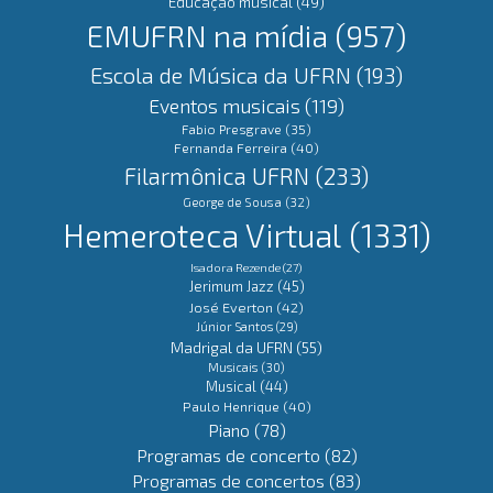
Educação musical
(49)
EMUFRN na mídia
(957)
Escola de Música da UFRN
(193)
Eventos musicais
(119)
Fabio Presgrave
(35)
Fernanda Ferreira
(40)
Filarmônica UFRN
(233)
George de Sousa
(32)
Hemeroteca Virtual
(1331)
Isadora Rezende
(27)
Jerimum Jazz
(45)
José Everton
(42)
Júnior Santos
(29)
Madrigal da UFRN
(55)
Musicais
(30)
Musical
(44)
Paulo Henrique
(40)
Piano
(78)
Programas de concerto
(82)
Programas de concertos
(83)