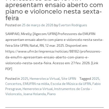
apresentam ensaio aberto com
piano e violoncelo nesta sexta-
feira
Posted on
25 de março de 2026
by
Everton Rodrigues
SAMPAIO, Mirelly; [Agecom/UFRN].Professores da EMUFRN
apresentam ensaio aberto com piano e violoncelo nesta sexta-
feira.Site UFRN; Natal, RN, 12 mar. 2025. Disponível em:
https://www.ufrn.br/imprensa/noticias/88182/professores-
da-emufrn-apresentam-ensaio-aberto-com-piano-e-
violoncelo-nesta-sexta-feira. Acesso em: 27 fev. 2026. [Link
PDF]
Posted in
2025
,
Hemeroteca Virtual
,
Site UFRN
Tagged
2025
,
Concertos
,
EMUFRN na mídia
,
Escola de Música da UFRN
,
Fabio
Presgrave
,
Hemeroteca Virtual
,
Instrumentos de Corda -
Violoncelo
,
Joana Holanda
,
Piano