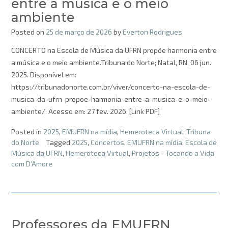
entre a música e o meio
ambiente
Posted on
25 de março de 2026
by
Everton Rodrigues
CONCERTO na Escola de Música da UFRN propõe harmonia entre
a música e o meio ambiente.Tribuna do Norte; Natal, RN, 06 jun.
2025. Disponível em:
https://tribunadonorte.com.br/viver/concerto-na-escola-de-
musica-da-ufrn-propoe-harmonia-entre-a-musica-e-o-meio-
ambiente/. Acesso em: 27 fev. 2026. [Link PDF]
Posted in
2025
,
EMUFRN na mídia
,
Hemeroteca Virtual
,
Tribuna
do Norte
Tagged
2025
,
Concertos
,
EMUFRN na mídia
,
Escola de
Música da UFRN
,
Hemeroteca Virtual
,
Projetos - Tocando a Vida
com D’Amore
Professores da EMUFRN