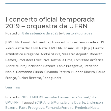
I concerto oficial temporada
2019 – orquestra da UFRN
Posted on
8 de setembro de 2025
by
Everton Rodrigues
[EMUFRN. Coord. de Eventos]. I concerto oficial temporada 2019
– orquestra da UFRN. Natal: EMUFRN, 16 mar. 2019. [6 p.]. Diretor
artistístico e regente: André Muniz; Maestro Adjunto: Roberto
Ramos; Produtora Executiva: Nathália Lima; Comissão Artística:
André Muniz, Erickinson Bezerra, Fabio Presgrave, Frederico
Nable, Germanna Cunha, Gilvando Pereira, Hudson Ribeiro, Paulo
França, Rucker Bezerra, Radegundis
Leia mais
Posted in
2019
,
EMUFRN na mídia
,
Hemeroteca Virtual
,
Site
EMUFRN
Tagged
2019
,
André Muniz
,
Bruna Duarte
,
Erickinson
Bezerra
,
Fabio Presgrave
,
Fernanda Ferreira
,
Frederico Nable
,