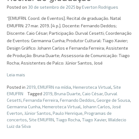
Posted on
30 de setembro de 2025
by
Everton Rodrigues
“[EMUFRN. Coord. de Eventos]. Recital de graduação. Natal
EMUFRN: 27 mar. 2019. [4 p.]. Docente: Fernando Deddos;
Discente: Caio César; Participação: Durval Cesetti; Coordenação
de Eventos: Germanna Cunha; Produtor Cultural: Tiago Xavier;
Design Gráfico: Johann Carlos e Fernanda Ferreira; Assistente
de Produção: Bruna Duarte; Assessoria de Comunicação: Tiago
Rocha; Assistentes de Palco: Júnior Santos, José
Leia mais
Posted in
2019
,
EMUFRN na mídia
,
Hemeroteca Virtual
,
Site
EMUFRN
Tagged
2019
,
Bruna Duarte
,
Caio César
,
Durval
Cesetti
,
Fernanda Ferreira
,
Fernando Deddos
,
George de Sousa
,
Germanna Cunha
,
Hemeroteca Virtual
,
Johann Carlos
,
José
Everton
,
Júnior Santos
,
Paulo Henrique
,
Programas de
concertos
,
Site EMUFRN
,
Tiago Rocha
,
Tiago Xavier
,
Waldecio
Luiz da Silva