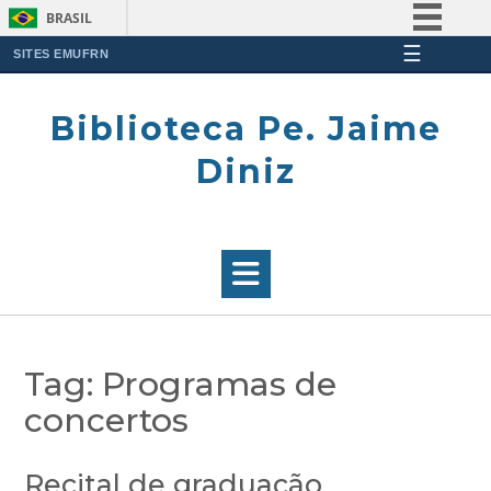
BRASIL
☰
Simplifique!
SITES EMUFRN
Skip
Comunica BR
to
Biblioteca Pe. Jaime
Participe
content
Acesso à informação
Diniz
Legislação
Canais
Tag:
Programas de
concertos
Recital de graduação