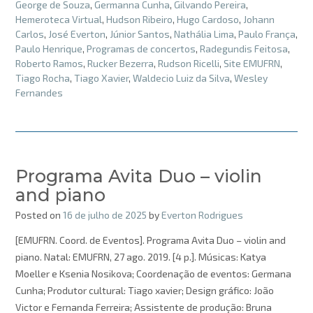
George de Souza
,
Germanna Cunha
,
Gilvando Pereira
,
Hemeroteca Virtual
,
Hudson Ribeiro
,
Hugo Cardoso
,
Johann
Carlos
,
José Everton
,
Júnior Santos
,
Nathália Lima
,
Paulo França
,
Paulo Henrique
,
Programas de concertos
,
Radegundis Feitosa
,
Roberto Ramos
,
Rucker Bezerra
,
Rudson Ricelli
,
Site EMUFRN
,
Tiago Rocha
,
Tiago Xavier
,
Waldecio Luiz da Silva
,
Wesley
Fernandes
Programa Avita Duo – violin
and piano
Posted on
16 de julho de 2025
by
Everton Rodrigues
[EMUFRN. Coord. de Eventos]. Programa Avita Duo – violin and
piano. Natal: EMUFRN, 27 ago. 2019. [4 p.]. Músicas: Katya
Moeller e Ksenia Nosikova; Coordenação de eventos: Germana
Cunha; Produtor cultural: Tiago xavier; Design gráfico: João
Victor e Fernanda Ferreira; Assistente de produção: Bruna