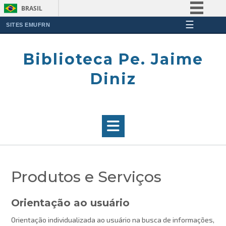
BRASIL
☰
Simplifique!
SITES EMUFRN
Skip
Comunica BR
to
Biblioteca Pe. Jaime
Participe
content
Acesso à informação
Diniz
Legislação
Canais
Produtos e Serviços
Orientação ao usuário
Orientação individualizada ao usuário na busca de informações,