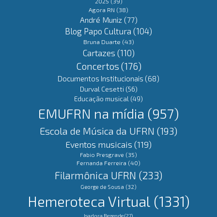
2025
(39)
Agora RN
(38)
André Muniz
(77)
Blog Papo Cultura
(104)
Bruna Duarte
(43)
Cartazes
(110)
Concertos
(176)
Documentos Institucionais
(68)
Durval Cesetti
(56)
Educação musical
(49)
EMUFRN na mídia
(957)
Escola de Música da UFRN
(193)
Eventos musicais
(119)
Fabio Presgrave
(35)
Fernanda Ferreira
(40)
Filarmônica UFRN
(233)
George de Sousa
(32)
Hemeroteca Virtual
(1331)
Isadora Rezende
(27)