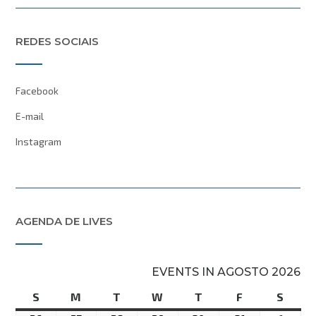
REDES SOCIAIS
Facebook
E-mail
Instagram
AGENDA DE LIVES
EVENTS IN AGOSTO 2026
S
domingo
M
segunda-
T
terça-
W
quarta-
T
quinta-
F
sexta-
S
sába
feira
feira
feira
feira
feira