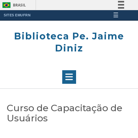
BRASIL
☰
Simplifique!
SITES EMUFRN
Skip
Comunica BR
to
Biblioteca Pe. Jaime
Participe
content
Acesso à informação
Diniz
Legislação
Canais
Curso de Capacitação de
Usuários