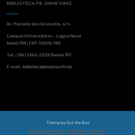
BIBLIOTECA PE. JAIME DINIZ
Av. Passeio dos Girassóis, s/n.
Campus Universitário – Lagoa Nova
Natal/RN | CEP: 59078-190
Tel.: (84) 3342-2229 Ramal 107
E-mail:
biblioteca@musica.ufrn.br
Theme by
Out the Box
Navegue pelas tags