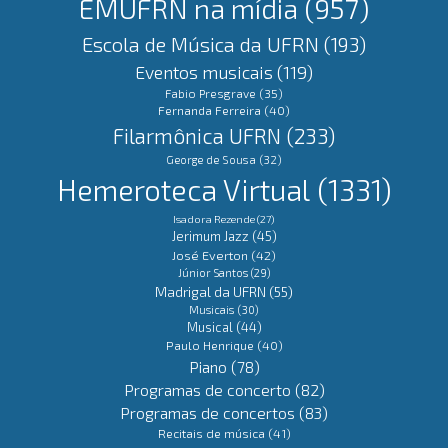
EMUFRN na mídia
(957)
Escola de Música da UFRN
(193)
Eventos musicais
(119)
Fabio Presgrave
(35)
Fernanda Ferreira
(40)
Filarmônica UFRN
(233)
George de Sousa
(32)
Hemeroteca Virtual
(1331)
Isadora Rezende
(27)
Jerimum Jazz
(45)
José Everton
(42)
Júnior Santos
(29)
Madrigal da UFRN
(55)
Musicais
(30)
Musical
(44)
Paulo Henrique
(40)
Piano
(78)
Programas de concerto
(82)
Programas de concertos
(83)
Recitais de música
(41)