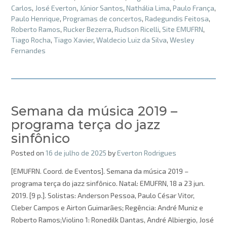
Carlos
,
José Everton
,
Júnior Santos
,
Nathália Lima
,
Paulo França
,
Paulo Henrique
,
Programas de concertos
,
Radegundis Feitosa
,
Roberto Ramos
,
Rucker Bezerra
,
Rudson Ricelli
,
Site EMUFRN
,
Tiago Rocha
,
Tiago Xavier
,
Waldecio Luiz da Silva
,
Wesley
Fernandes
Semana da música 2019 –
programa terça do jazz
sinfônico
Posted on
16 de julho de 2025
by
Everton Rodrigues
[EMUFRN. Coord. de Eventos]. Semana da música 2019 –
programa terça do jazz sinfônico. Natal: EMUFRN, 18 a 23 jun.
2019. [9 p.]. Solistas: Anderson Pessoa, Paulo César Vitor,
Cleber Campos e Airton Guimarães; Regência: André Muniz e
Roberto Ramos;Violino 1: Ronedilk Dantas, André Albiergio, José