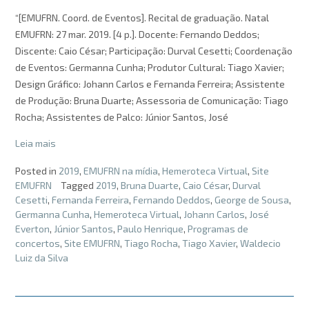
“[EMUFRN. Coord. de Eventos]. Recital de graduação. Natal
EMUFRN: 27 mar. 2019. [4 p.]. Docente: Fernando Deddos;
Discente: Caio César; Participação: Durval Cesetti; Coordenação
de Eventos: Germanna Cunha; Produtor Cultural: Tiago Xavier;
Design Gráfico: Johann Carlos e Fernanda Ferreira; Assistente
de Produção: Bruna Duarte; Assessoria de Comunicação: Tiago
Rocha; Assistentes de Palco: Júnior Santos, José
Leia mais
Posted in
2019
,
EMUFRN na mídia
,
Hemeroteca Virtual
,
Site
EMUFRN
Tagged
2019
,
Bruna Duarte
,
Caio César
,
Durval
Cesetti
,
Fernanda Ferreira
,
Fernando Deddos
,
George de Sousa
,
Germanna Cunha
,
Hemeroteca Virtual
,
Johann Carlos
,
José
Everton
,
Júnior Santos
,
Paulo Henrique
,
Programas de
concertos
,
Site EMUFRN
,
Tiago Rocha
,
Tiago Xavier
,
Waldecio
Luiz da Silva