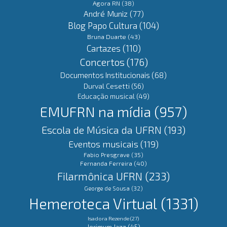
Agora RN
(38)
André Muniz
(77)
Blog Papo Cultura
(104)
Bruna Duarte
(43)
Cartazes
(110)
Concertos
(176)
Documentos Institucionais
(68)
Durval Cesetti
(56)
Educação musical
(49)
EMUFRN na mídia
(957)
Escola de Música da UFRN
(193)
Eventos musicais
(119)
Fabio Presgrave
(35)
Fernanda Ferreira
(40)
Filarmônica UFRN
(233)
George de Sousa
(32)
Hemeroteca Virtual
(1331)
Isadora Rezende
(27)
Jerimum Jazz
(45)