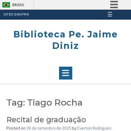
BRASIL
☰
Simplifique!
SITES EMUFRN
Skip
Comunica BR
to
Biblioteca Pe. Jaime
Participe
content
Acesso à informação
Diniz
Legislação
Canais
Tag:
Tiago Rocha
Recital de graduação
Posted on
30 de setembro de 2025
by
Everton Rodrigues