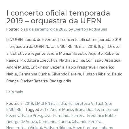
I concerto oficial temporada
2019 – orquestra da UFRN
Posted on
8 de setembro de 2025
by
Everton Rodrigues
[EMUFRN. Coord. de Eventos]. I concerto oficial temporada 2019
– orquestra da UFRN. Natal: EMUFRN, 16 mar. 2019. [6 p.]. Diretor
artistístico e regente: André Muniz; Maestro Adjunto: Roberto
Ramos; Produtora Executiva: Nathália Lima; Comissão Artística:
André Muniz, Erickinson Bezerra, Fabio Presgrave, Frederico
Nable, Germanna Cunha, Gilvando Pereira, Hudson Ribeiro, Paulo
França, Rucker Bezerra, Radegundis
Leia mais
Posted in
2019
,
EMUFRN na mídia
,
Hemeroteca Virtual
,
Site
EMUFRN
Tagged
2019
,
André Muniz
,
Bruna Duarte
,
Erickinson
Bezerra
,
Fabio Presgrave
,
Fernanda Ferreira
,
Frederico Nable
,
George de Souza
,
Germanna Cunha
,
Gilvando Pereira
,
Hemeroteca Virtual
,
Hudson Ribeiro
,
Hugo Cardoso
,
Johann