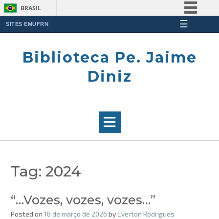
BRASIL
☰
Simplifique!
SITES EMUFRN
Skip
Comunica BR
to
Biblioteca Pe. Jaime
Participe
content
Acesso à informação
Diniz
Legislação
Canais
Tag:
2024
“…Vozes, vozes, vozes…”
Posted on
18 de março de 2026
by
Everton Rodrigues