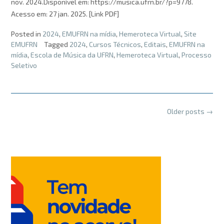
nov. 2024.Disponível em: https://musica.ufrn.br/?p=9778.
Acesso em: 27 jan. 2025. [Link PDF]
Posted in
2024
,
EMUFRN na mídia
,
Hemeroteca Virtual
,
Site
EMUFRN
Tagged
2024
,
Cursos Técnicos
,
Editais
,
EMUFRN na
mídia
,
Escola de Música da UFRN
,
Hemeroteca Virtual
,
Processo
Seletivo
Posts
Older posts
→
navigation