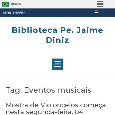
BRASIL
☰
Simplifique!
SITES EMUFRN
Skip
Comunica BR
to
Biblioteca Pe. Jaime
Participe
content
Acesso à informação
Diniz
Legislação
Canais
Tag:
Eventos musicais
Mostra de Violoncelos começa
nesta segunda-feira, 04