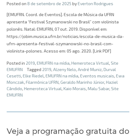
Posted on
8 de setembro de 2025
by
Everton Rodrigues
[EMUFRN. Coord. de Eventos]. Escola de Música da UFRN
apresenta “Festival Szymanowski no Brasil” com violinista
polonês. Natal: EMUFRN, 07 out. 2019. Disponível em:
https://jobim.musica.ufrn.br/noticias/escola-de-musica-da-
ufrn-apresenta-festival-szymanowski-no-brasil-com-
violinista-polones. Acesso em: 05 ago. 2020. [Link PDF]
Posted in
2019
,
EMUFRN na mídia
,
Hemeroteca Virtual
,
Site
EMUFRN
Tagged
2019
,
Alzeny Nelo
,
André Muniz
,
Durval
Cesetti
,
Elke Riedel
,
EMUFRN na mídia
,
Eventos musicais
,
Ewa
Monczak
,
Filarmônica UFRN
,
Geraldo Marinho Júnior
,
Haziel
Cândido
,
Hemeroteca Virtual
,
Kaio Morais
,
Malu Sabar
,
Site
EMUFRN
Veja a programação gratuita do