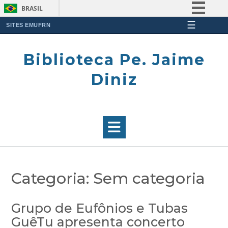
BRASIL
☰
Simplifique!
SITES EMUFRN
Skip
Comunica BR
to
Biblioteca Pe. Jaime
Participe
content
Acesso à informação
Diniz
Legislação
Canais
Categoria:
Sem categoria
Grupo de Eufônios e Tubas
GuêTu apresenta concerto