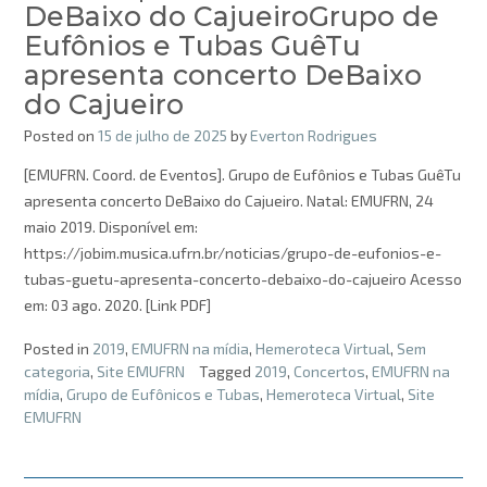
DeBaixo do CajueiroGrupo de
Eufônios e Tubas GuêTu
apresenta concerto DeBaixo
do Cajueiro
Posted on
15 de julho de 2025
by
Everton Rodrigues
[EMUFRN. Coord. de Eventos]. Grupo de Eufônios e Tubas GuêTu
apresenta concerto DeBaixo do Cajueiro. Natal: EMUFRN, 24
maio 2019. Disponível em:
https://jobim.musica.ufrn.br/noticias/grupo-de-eufonios-e-
tubas-guetu-apresenta-concerto-debaixo-do-cajueiro Acesso
em: 03 ago. 2020. [Link PDF]
Posted in
2019
,
EMUFRN na mídia
,
Hemeroteca Virtual
,
Sem
categoria
,
Site EMUFRN
Tagged
2019
,
Concertos
,
EMUFRN na
mídia
,
Grupo de Eufônicos e Tubas
,
Hemeroteca Virtual
,
Site
EMUFRN