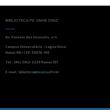
BIBLIOTECA PE. JAIME DINIZ
Av. Passeio dos Girassóis, s/n.
Campus Universitário – Lagoa Nova
Natal/RN | CEP: 59078-190
Tel.: (84) 3342-2229 Ramal 107
E-mail:
biblioteca@musica.ufrn.br