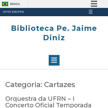
BRASIL
☰
Simplifique!
SITES EMUFRN
Skip
Comunica BR
to
Biblioteca Pe. Jaime
Participe
content
Acesso à informação
Diniz
Legislação
Canais
Categoria:
Cartazes
Orquestra da UFRN – I
Concerto Oficial Temporada