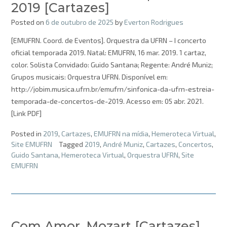
2019 [Cartazes]
Posted on
6 de outubro de 2025
by
Everton Rodrigues
[EMUFRN. Coord. de Eventos]. Orquestra da UFRN – I concerto
oficial temporada 2019. Natal: EMUFRN, 16 mar. 2019. 1 cartaz,
color. Solista Convidado: Guido Santana; Regente: André Muniz;
Grupos musicais: Orquestra UFRN. Disponível em:
http://jobim.musica.ufrn.br/emufrn/sinfonica-da-ufrn-estreia-
temporada-de-concertos-de-2019. Acesso em: 05 abr. 2021.
[Link PDF]
Posted in
2019
,
Cartazes
,
EMUFRN na mídia
,
Hemeroteca Virtual
,
Site EMUFRN
Tagged
2019
,
André Muniz
,
Cartazes
,
Concertos
,
Guido Santana
,
Hemeroteca Virtual
,
Orquestra UFRN
,
Site
EMUFRN
Com Amor, Mozart [Cartazes]