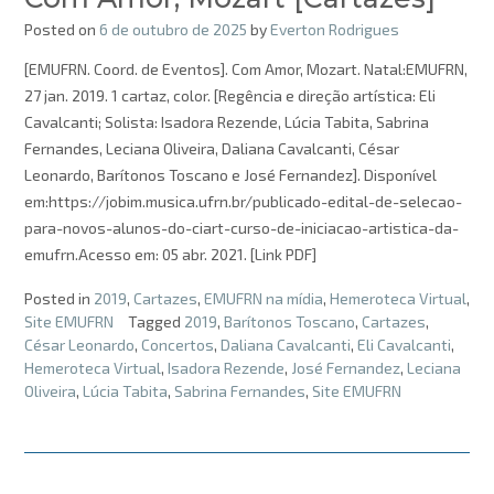
Posted on
6 de outubro de 2025
by
Everton Rodrigues
[EMUFRN. Coord. de Eventos]. Com Amor, Mozart. Natal:EMUFRN,
27 jan. 2019. 1 cartaz, color. [Regência e direção artística: Eli
Cavalcanti; Solista: Isadora Rezende, Lúcia Tabita, Sabrina
Fernandes, Leciana Oliveira, Daliana Cavalcanti, César
Leonardo, Barítonos Toscano e José Fernandez]. Disponível
em:https://jobim.musica.ufrn.br/publicado-edital-de-selecao-
para-novos-alunos-do-ciart-curso-de-iniciacao-artistica-da-
emufrn.Acesso em: 05 abr. 2021. [Link PDF]
Posted in
2019
,
Cartazes
,
EMUFRN na mídia
,
Hemeroteca Virtual
,
Site EMUFRN
Tagged
2019
,
Barítonos Toscano
,
Cartazes
,
César Leonardo
,
Concertos
,
Daliana Cavalcanti
,
Eli Cavalcanti
,
Hemeroteca Virtual
,
Isadora Rezende
,
José Fernandez
,
Leciana
Oliveira
,
Lúcia Tabita
,
Sabrina Fernandes
,
Site EMUFRN