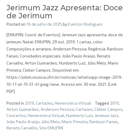
Jerimum Jazz Apresenta: Doce
de Jerimum
Posted on
16 de julho de 2025
by
Everton Rodrigues
[EMUFRN. Coord. de Eventos]. Jerimum Jazz apresenta: doce de
jerimum. Natal: EMUFRN, 29 out. 2019. 1 cartaz, color.
Composições e arranjos: Anderson Pessoa; Regência: Ranilson
Farias; Convidados especiais: João Paulo Araújo, Renato
Carvalho, Airton Guimarães, Humberto Luiz, Júlio Melo, Mario
Primata, Cleber Campos. Disponível em:
https://jobim.musica.ufrn.br/noticias/whatsapp-image-2019-
10-17-at-15-51-41.jpeg/view. Acesso em: 30 mar. 2021. [Link
PDF]
Posted in
2019
,
Cartazes
,
Hemeroteca Virtual
Tagged
2019
,
Aírton Guimarães
,
Anderson Pessoa
,
Cartazes
,
Cléber Campos
,
Concertos
,
Hemeroteca Virtual
,
Humberto Luiz
,
Jerimum Jazz
,
João Paulo Araújo
,
Júlio Melo
,
Mario Primata
,
Ranilson Farias
,
Renato Carvalho
,
Site EMUFRN