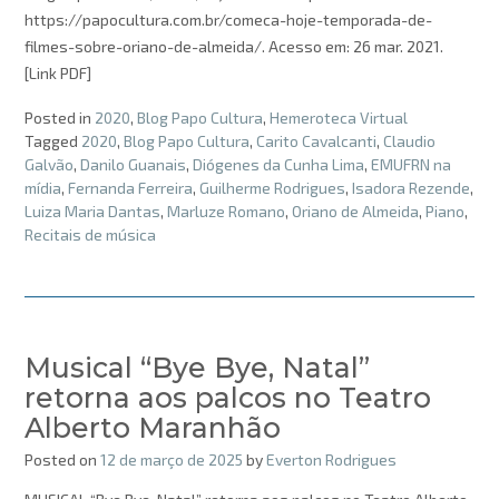
https://papocultura.com.br/comeca-hoje-temporada-de-
filmes-sobre-oriano-de-almeida/. Acesso em: 26 mar. 2021.
[Link PDF]
Posted in
2020
,
Blog Papo Cultura
,
Hemeroteca Virtual
Tagged
2020
,
Blog Papo Cultura
,
Carito Cavalcanti
,
Claudio
Galvão
,
Danilo Guanais
,
Diógenes da Cunha Lima
,
EMUFRN na
mídia
,
Fernanda Ferreira
,
Guilherme Rodrigues
,
Isadora Rezende
,
Luiza Maria Dantas
,
Marluze Romano
,
Oriano de Almeida
,
Piano
,
Recitais de música
Musical “Bye Bye, Natal”
retorna aos palcos no Teatro
Alberto Maranhão
Posted on
12 de março de 2025
by
Everton Rodrigues