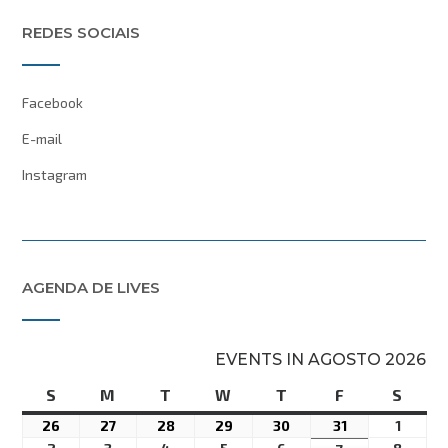
REDES SOCIAIS
Facebook
E-mail
Instagram
AGENDA DE LIVES
EVENTS IN AGOSTO 2026
S
domingo
M
segunda-
T
terça-
W
quarta-
T
quinta-
F
sexta-
S
sába
feira
feira
feira
feira
feira
26
26
27
27
28
28
29
29
30
30
31
31
1
1
26America/Sao_Paulo
27America/Sao_Paulo
28America/Sao_Paulo
29America/Sao_Paulo
30America/Sao_Paulo
31America/Sa
01Ame