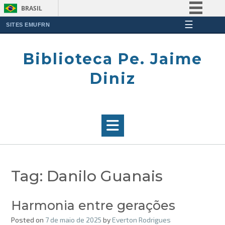
BRASIL
☰
Simplifique!
SITES EMUFRN
Skip
Comunica BR
to
Biblioteca Pe. Jaime
Participe
content
Acesso à informação
Diniz
Legislação
Canais
Tag:
Danilo Guanais
Harmonia entre gerações
Posted on
7 de maio de 2025
by
Everton Rodrigues