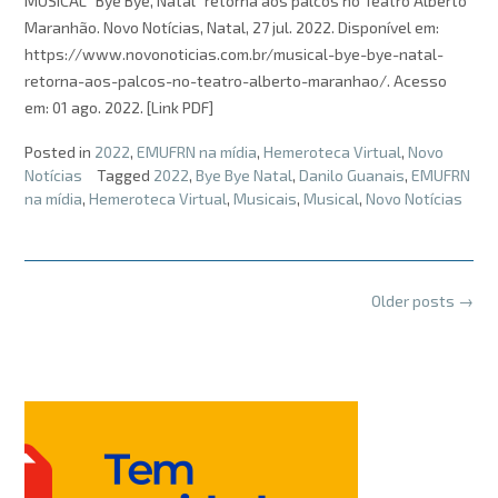
MUSICAL “Bye Bye, Natal” retorna aos palcos no Teatro Alberto
Maranhão. Novo Notícias, Natal, 27 jul. 2022. Disponível em:
https://www.novonoticias.com.br/musical-bye-bye-natal-
retorna-aos-palcos-no-teatro-alberto-maranhao/. Acesso
em: 01 ago. 2022. [Link PDF]
Posted in
2022
,
EMUFRN na mídia
,
Hemeroteca Virtual
,
Novo
Notícias
Tagged
2022
,
Bye Bye Natal
,
Danilo Guanais
,
EMUFRN
na mídia
,
Hemeroteca Virtual
,
Musicais
,
Musical
,
Novo Notícias
Posts
Older posts
→
navigation