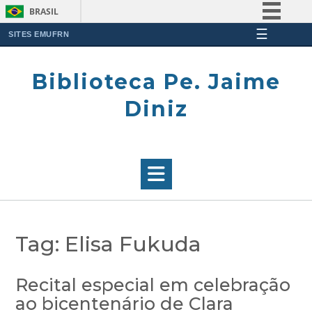
BRASIL
☰
Simplifique!
SITES EMUFRN
Skip
Comunica BR
to
Biblioteca Pe. Jaime
Participe
content
Acesso à informação
Diniz
Legislação
Canais
Tag:
Elisa Fukuda
Recital especial em celebração
ao bicentenário de Clara