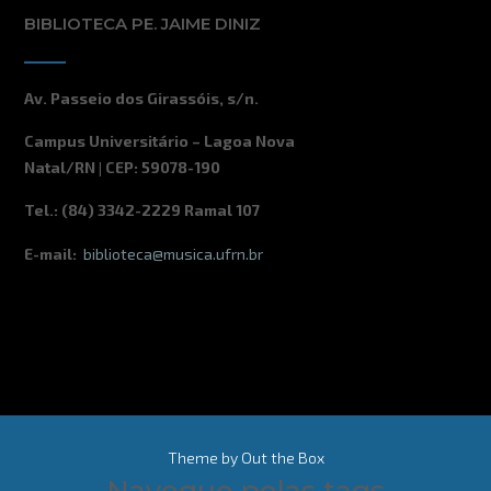
BIBLIOTECA PE. JAIME DINIZ
Av. Passeio dos Girassóis, s/n.
Campus Universitário – Lagoa Nova
Natal/RN | CEP: 59078-190
Tel.: (84) 3342-2229 Ramal 107
E-mail:
biblioteca@musica.ufrn.br
Theme by
Out the Box
Navegue pelas tags