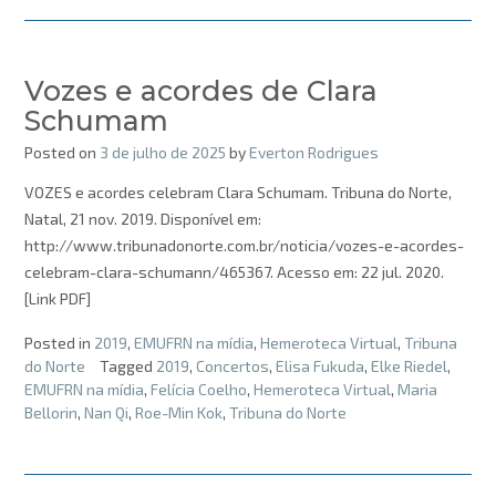
Vozes e acordes de Clara
Schumam
Posted on
3 de julho de 2025
by
Everton Rodrigues
VOZES e acordes celebram Clara Schumam. Tribuna do Norte,
Natal, 21 nov. 2019. Disponível em:
http://www.tribunadonorte.com.br/noticia/vozes-e-acordes-
celebram-clara-schumann/465367. Acesso em: 22 jul. 2020.
[Link PDF]
Posted in
2019
,
EMUFRN na mídia
,
Hemeroteca Virtual
,
Tribuna
do Norte
Tagged
2019
,
Concertos
,
Elisa Fukuda
,
Elke Riedel
,
EMUFRN na mídia
,
Felícia Coelho
,
Hemeroteca Virtual
,
Maria
Bellorin
,
Nan Qi
,
Roe-Min Kok
,
Tribuna do Norte