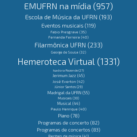
EMUFRN na mídia
(957)
Escola de Música da UFRN
(193)
Eventos musicais
(119)
Fabio Presgrave
(35)
Fernanda Ferreira
(40)
Filarmônica UFRN
(233)
George de Sousa
(32)
Hemeroteca Virtual
(1331)
Isadora Rezende
(27)
Jerimum Jazz
(45)
José Everton
(42)
Júnior Santos
(29)
Madrigal da UFRN
(55)
Musicais
(30)
Musical
(44)
Paulo Henrique
(40)
Piano
(78)
Programas de concerto
(82)
Programas de concertos
(83)
Recitais de música
(41)