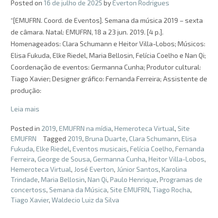
Posted on
16 de julho de 2025
by
Everton Rodrigues
“[EMUFRN. Coord. de Eventos]. Semana da música 2019 – sexta
de câmara. Natal: EMUFRN, 18 a 23 jun. 2019. [4 p.].
Homenageados: Clara Schumann e Heitor Villa-Lobos; Músicos:
Elisa Fukuda, Elke Riedel, Maria Bellosin, Felícia Coelho e Nan Qi;
Coordenação de eventos: Germanna Cunha; Produtor cultural:
Tiago Xavier; Designer gráfico: Fernanda Ferreira; Assistente de
produção:
Leia mais
Posted in
2019
,
EMUFRN na mídia
,
Hemeroteca Virtual
,
Site
EMUFRN
Tagged
2019
,
Bruna Duarte
,
Clara Schumann
,
Elisa
Fukuda
,
Elke Riedel
,
Eventos musicais
,
Felícia Coelho
,
Fernanda
Ferreira
,
George de Sousa
,
Germanna Cunha
,
Heitor Villa-Lobos
,
Hemeroteca Virtual
,
José Everton
,
Júnior Santos
,
Karolina
Trindade
,
Maria Bellosin
,
Nan Qi
,
Paulo Henrique
,
Programas de
concertoss
,
Semana da Música
,
Site EMUFRN
,
Tiago Rocha
,
Tiago Xavier
,
Waldecio Luiz da Silva