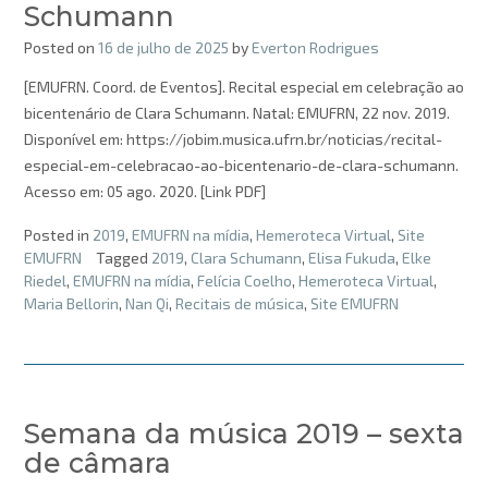
Schumann
Posted on
16 de julho de 2025
by
Everton Rodrigues
[EMUFRN. Coord. de Eventos]. Recital especial em celebração ao
bicentenário de Clara Schumann. Natal: EMUFRN, 22 nov. 2019.
Disponível em: https://jobim.musica.ufrn.br/noticias/recital-
especial-em-celebracao-ao-bicentenario-de-clara-schumann.
Acesso em: 05 ago. 2020. [Link PDF]
Posted in
2019
,
EMUFRN na mídia
,
Hemeroteca Virtual
,
Site
EMUFRN
Tagged
2019
,
Clara Schumann
,
Elisa Fukuda
,
Elke
Riedel
,
EMUFRN na mídia
,
Felícia Coelho
,
Hemeroteca Virtual
,
Maria Bellorin
,
Nan Qi
,
Recitais de música
,
Site EMUFRN
Semana da música 2019 – sexta
de câmara