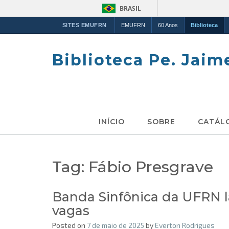
BRASIL
SITES EMUFRN
EMUFRN
60 Anos
Biblioteca
Skip
to
Biblioteca Pe. Jaim
content
INÍCIO
SOBRE
CATÁL
Tag:
Fábio Presgrave
Banda Sinfônica da UFRN l
vagas
Posted on
7 de maio de 2025
by
Everton Rodrigues