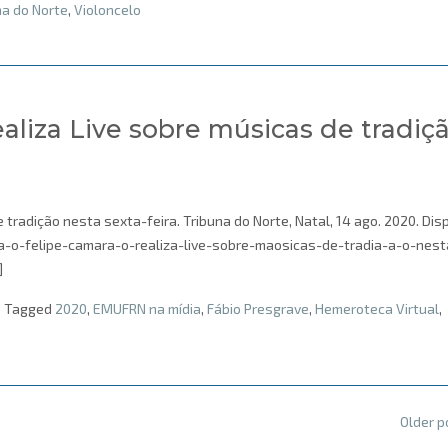
na do Norte
,
Violoncelo
aliza Live sobre músicas de tradiç
tradição nesta sexta-feira. Tribuna do Norte, Natal, 14 ago. 2020. Dis
a-o-felipe-camara-o-realiza-live-sobre-maosicas-de-tradia-a-o-nest
]
Tagged
2020
,
EMUFRN na mídia
,
Fábio Presgrave
,
Hemeroteca Virtual
,
Older 