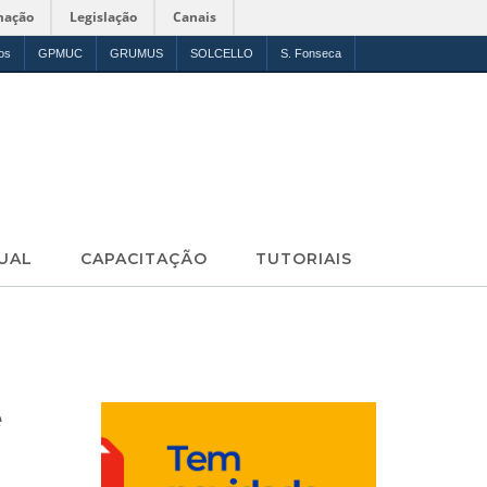
mação
Legislação
Canais
os
GPMUC
GRUMUS
SOLCELLO
S. Fonseca
UAL
CAPACITAÇÃO
TUTORIAIS
e