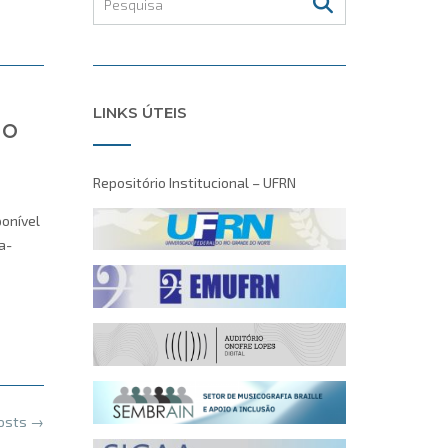
LINKS ÚTEIS
ão
Repositório Institucional – UFRN
ponível
a-
posts
→