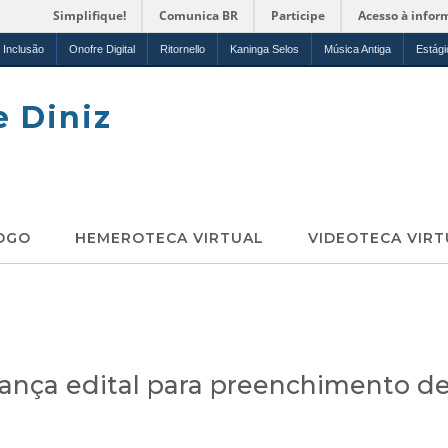
Simplifique!
Comunica BR
Participe
Acesso à infor
Inclusão
Onofre Digital
Ritornello
Kaninga Selos
Música Antiga
Estági
e Diniz
OGO
HEMEROTECA VIRTUAL
VIDEOTECA VIRT
ança edital para preenchimento d