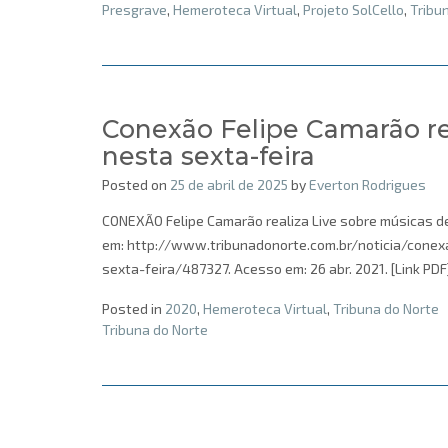
Presgrave
,
Hemeroteca Virtual
,
Projeto SolCello
,
Tribu
Conexão Felipe Camarão re
nesta sexta-feira
Posted on
25 de abril de 2025
by
Everton Rodrigues
CONEXÃO Felipe Camarão realiza Live sobre músicas de 
em: http://www.tribunadonorte.com.br/noticia/conex
sexta-feira/487327. Acesso em: 26 abr. 2021. [Link PDF
Posted in
2020
,
Hemeroteca Virtual
,
Tribuna do Norte
Tribuna do Norte
Posts
navigation