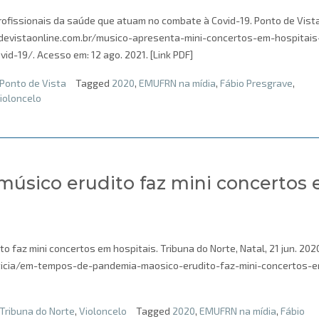
ofissionais da saúde que atuam no combate à Covid-19. Ponto de Vista
todevistaonline.com.br/musico-apresenta-mini-concertos-em-hospitais
-19/. Acesso em: 12 ago. 2021. [Link PDF]
Ponto de Vista
Tagged
2020
,
EMUFRN na mídia
,
Fábio Presgrave
,
ioloncelo
úsico erudito faz mini concertos
 faz mini concertos em hospitais. Tribuna do Norte, Natal, 21 jun. 202
oticia/em-tempos-de-pandemia-maosico-erudito-faz-mini-concertos-
Tribuna do Norte
,
Violoncelo
Tagged
2020
,
EMUFRN na mídia
,
Fábio