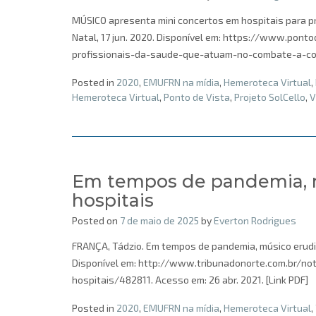
MÚSICO apresenta mini concertos em hospitais para pr
Natal, 17 jun. 2020. Disponível em: https://www.pon
profissionais-da-saude-que-atuam-no-combate-a-covid
Posted in
2020
,
EMUFRN na mídia
,
Hemeroteca Virtual
,
Hemeroteca Virtual
,
Ponto de Vista
,
Projeto SolCello
,
V
Em tempos de pandemia, m
hospitais
Posted on
7 de maio de 2025
by
Everton Rodrigues
FRANÇA, Tádzio. Em tempos de pandemia, músico erudito
Disponível em: http://www.tribunadonorte.com.br/n
hospitais/482811. Acesso em: 26 abr. 2021. [Link PDF]
Posted in
2020
,
EMUFRN na mídia
,
Hemeroteca Virtual
,