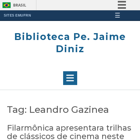
BRASIL
☰
Simplifique!
SITES EMUFRN
Skip
Comunica BR
to
Biblioteca Pe. Jaime
Participe
content
Acesso à informação
Diniz
Legislação
Canais
Tag:
Leandro Gazinea
Filarmônica apresentara trilhas
de clássicos de cinema neste