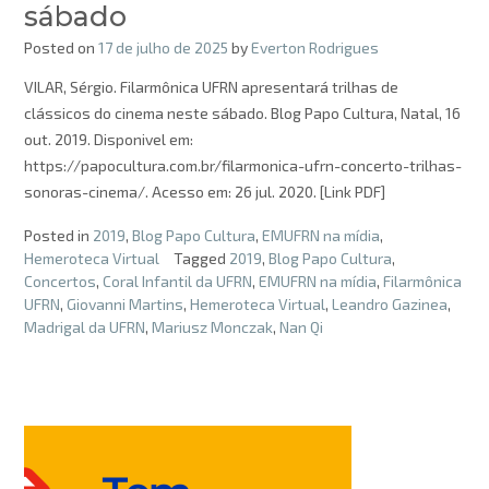
sábado
Posted on
17 de julho de 2025
by
Everton Rodrigues
VILAR, Sérgio. Filarmônica UFRN apresentará trilhas de
clássicos do cinema neste sábado. Blog Papo Cultura, Natal, 16
out. 2019. Disponivel em:
https://papocultura.com.br/filarmonica-ufrn-concerto-trilhas-
sonoras-cinema/. Acesso em: 26 jul. 2020. [Link PDF]
Posted in
2019
,
Blog Papo Cultura
,
EMUFRN na mídia
,
Hemeroteca Virtual
Tagged
2019
,
Blog Papo Cultura
,
Concertos
,
Coral Infantil da UFRN
,
EMUFRN na mídia
,
Filarmônica
UFRN
,
Giovanni Martins
,
Hemeroteca Virtual
,
Leandro Gazinea
,
Madrigal da UFRN
,
Mariusz Monczak
,
Nan Qi