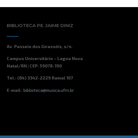
BIBLIOTECA PE. JAIME DINIZ
Av. Passeio dos Girassóis, s/n.
Campus Universitário – Lagoa Nova
Natal/RN | CEP: 59078-190
Tel.: (84) 3342-2229 Ramal 107
E-mail:
biblioteca@musica.ufrn.br