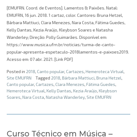
[EMUFRN. Coord. de Eventos]. Lamentos & Paixões. Natal:
EMUFRN, 16 jun. 2018. 1 cartaz, color. Cantores: Bruna Hetzel,
Bárbara Mattiuci, Clara Menezes, Nara Costa, Fátima Guedes,
Kelly Dantas, Kezia Araújo, Kleybson Soares e Natasha
Wanderley; Direção: Polly Guimarães. Disponível em:
https://www.musica.ufrn.br/noticias/turma-de-canto-
popular-apresenta-espetaculo-2018lamentos-e-paixoes2019.
Acesso em: 07 abr. 2021. [Link PDF]
Posted in
2018
,
Canto popular
,
Cartazes
,
Hemeroteca Virtual
,
Site EMUFRN
Tagged
2018
,
Bárbara Mattiuci
,
Bruna Hetzel
,
Canto popular
,
Cartazes
,
Clara Menezes
,
Fátima Guedes
,
Hemeroteca Virtual
,
Kelly Dantas
,
Kezia Araújo
,
Kleybson
Soares
,
Nara Costa
,
Natasha Wanderley
,
Site EMUFRN
Curso Técnico em Música –