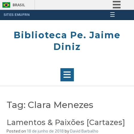
BRASIL
☰
Simplifique!
SITES EMUFRN
Skip
Comunica BR
to
Biblioteca Pe. Jaime
Participe
content
Acesso à informação
Diniz
Legislação
Canais
Tag:
Clara Menezes
Lamentos & Paixões [Cartazes]
Posted on
18 de junho de 2018
by
David Barbalho