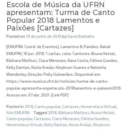
Escola de Música da UFRN
apresentam: Turma de Canto
Popular 2018 Lamentos e
Paixões [Cartazes]
Posted on
18 de junho de 2018
by
David Barbalho
[EMUFRN. Coord. de Eventos]. Lamentos & Paixões. Natal:
EMUFRN, 16 jun. 2018. 1 cartaz, color. Cantores: Bruna Hetzel,
Bárbara Mattiuci, Clara Menezes, Nara Costa, Fátima Guedes,
Kelly Dantas, Kezia Araújo, Kleybson Soares e Natasha
Wanderley; Direção: Polly Guimarães. Disponível em:
https://www.musica.ufrn.br/noticias/turma-de-canto-
popular-apresenta-espetaculo-2018lamentos-e-paixoes2019.
Acesso em: 07 abr. 2021. [Link PDF]
Posted in
2018
,
Canto popular
,
Cartazes
,
Hemeroteca Virtual
,
Site EMUFRN
Tagged
2018
,
Bárbara Mattiuci
,
Bruna Hetzel
,
Canto popular
,
Cartazes
,
Clara Menezes
,
Fátima Guedes
,
Hemeroteca Virtual
,
Kelly Dantas
,
Kezia Araújo
,
Kleybson