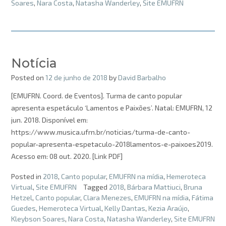
Soares
,
Nara Costa
,
Natasha Wanderley
,
Site EMUFRN
Notícia
Posted on
12 de junho de 2018
by
David Barbalho
[EMUFRN. Coord. de Eventos]. Turma de canto popular
apresenta espetáculo ‘Lamentos e Paixões’. Natal: EMUFRN, 12
jun. 2018. Disponível em:
https://www.musica.ufrn.br/noticias/turma-de-canto-
popular-apresenta-espetaculo-2018lamentos-e-paixoes2019.
Acesso em: 08 out. 2020. [Link PDF]
Posted in
2018
,
Canto popular
,
EMUFRN na mídia
,
Hemeroteca
Virtual
,
Site EMUFRN
Tagged
2018
,
Bárbara Mattiuci
,
Bruna
Hetzel
,
Canto popular
,
Clara Menezes
,
EMUFRN na mídia
,
Fátima
Guedes
,
Hemeroteca Virtual
,
Kelly Dantas
,
Kezia Araújo
,
Kleybson Soares
,
Nara Costa
,
Natasha Wanderley
,
Site EMUFRN