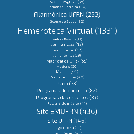
Fabio Presgrave
(35)
Fernanda Ferreira
(40)
Filarmônica UFRN
(233)
George de Sousa
(32)
Hemeroteca Virtual
(1331)
Isadora Rezende
(27)
Jerimum Jazz
(45)
José Everton
(42)
Júnior Santos
(29)
Madrigal da UFRN
(55)
Musicais
(30)
Musical
(44)
Paulo Henrique
(40)
Piano
(78)
Programas de concerto
(82)
Programas de concertos
(83)
Recitais de música
(41)
Site EMUFRN
(436)
Site UFRN
(146)
Tiago Rocha
(41)
Tiago Xavier
(43)