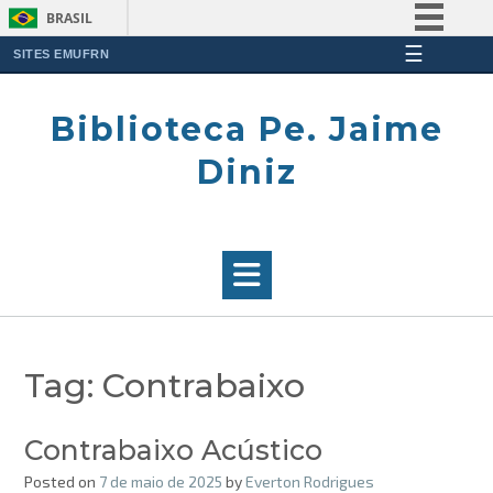
BRASIL
☰
Simplifique!
SITES EMUFRN
Skip
Comunica BR
to
Biblioteca Pe. Jaime
Participe
content
Acesso à informação
Diniz
Legislação
Canais
Tag:
Contrabaixo
Contrabaixo Acústico
Posted on
7 de maio de 2025
by
Everton Rodrigues