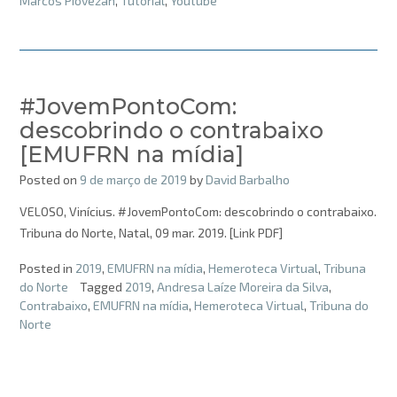
Marcos Piovezan
,
Tutorial
,
Youtube
#JovemPontoCom:
descobrindo o contrabaixo
[EMUFRN na mídia]
Posted on
9 de março de 2019
by
David Barbalho
VELOSO, Vinícius. #JovemPontoCom: descobrindo o contrabaixo.
Tribuna do Norte, Natal, 09 mar. 2019. [Link PDF]
Posted in
2019
,
EMUFRN na mídia
,
Hemeroteca Virtual
,
Tribuna
do Norte
Tagged
2019
,
Andresa Laíze Moreira da Silva
,
Contrabaixo
,
EMUFRN na mídia
,
Hemeroteca Virtual
,
Tribuna do
Norte