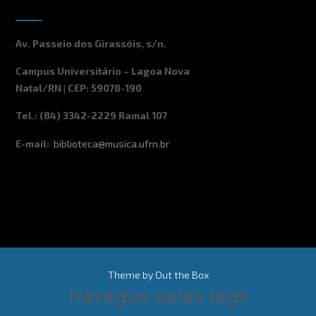
Av. Passeio dos Girassóis, s/n.
Campus Universitário – Lagoa Nova
Natal/RN | CEP: 59078-190
Tel.: (84) 3342-2229 Ramal 107
E-mail:
biblioteca@musica.ufrn.br
Theme by
Out the Box
Navegue pelas tags