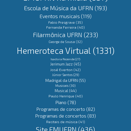
Escola de Música da UFRN
(193)
Eventos musicais
(119)
Fabio Presgrave
(35)
Fernanda Ferreira
(40)
Filarmônica UFRN
(233)
George de Sousa
(32)
Hemeroteca Virtual
(1331)
Isadora Rezende
(27)
Jerimum Jazz
(45)
José Everton
(42)
Júnior Santos
(29)
Madrigal da UFRN
(55)
Musicais
(30)
Musical
(44)
Paulo Henrique
(40)
Piano
(78)
Programas de concerto
(82)
Programas de concertos
(83)
Recitais de música
(41)
Site EMUFRN
(436)