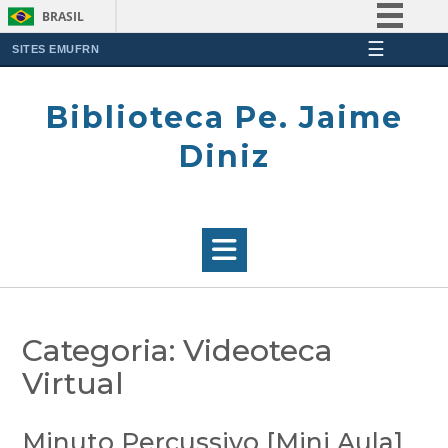
BRASIL
☰
Simplifique!
SITES EMUFRN
Skip
Comunica BR
to
Biblioteca Pe. Jaime
Participe
content
Acesso à informação
Diniz
Legislação
Canais
Categoria:
Videoteca
Virtual
Minuto Percussivo [Mini Aula]