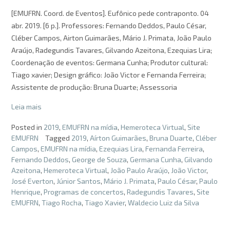
[EMUFRN. Coord. de Eventos]. Eufônico pede contraponto. 04
abr. 2019. [6 p.]. Professores: Fernando Deddos, Paulo César,
Cléber Campos, Airton Guimarães, Mário J. Primata, João Paulo
Araújo, Radegundis Tavares, Gilvando Azeitona, Ezequias Lira;
Coordenação de eventos: Germana Cunha; Produtor cultural:
Tiago xavier; Design gráfico: João Victor e Fernanda Ferreira;
Assistente de produção: Bruna Duarte; Assessoria
Leia mais
Posted in
2019
,
EMUFRN na mídia
,
Hemeroteca Virtual
,
Site
EMUFRN
Tagged
2019
,
Aírton Guimarães
,
Bruna Duarte
,
Cléber
Campos
,
EMUFRN na mídia
,
Ezequias Lira
,
Fernanda Ferreira
,
Fernando Deddos
,
George de Souza
,
Germana Cunha
,
Gilvando
Azeitona
,
Hemeroteca Virtual
,
João Paulo Araújo
,
João Victor
,
José Everton
,
Júnior Santos
,
Mário J. Primata
,
Paulo César
,
Paulo
Henrique
,
Programas de concertos
,
Radegundis Tavares
,
Site
EMUFRN
,
Tiago Rocha
,
Tiago Xavier
,
Waldecio Luiz da Silva