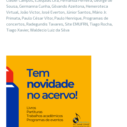
Cléber Campos
,
Ezequias Lira
,
Fernanda Ferreira
,
George de
Sousa
,
Germanna Cunha
,
Gilvando Azeitona
,
Hemeroteca
Virtual
,
João Victor
,
José Everton
,
Júnior Santos
,
Mário Jr.
Primata
,
Paulo César Vítor
,
Paulo Henrique
,
Programas de
concertos
,
Radegundis Tavares
,
Site EMUFRN
,
Tiago Rocha
,
Tiago Xavier
,
Waldecio Luiz da Silva