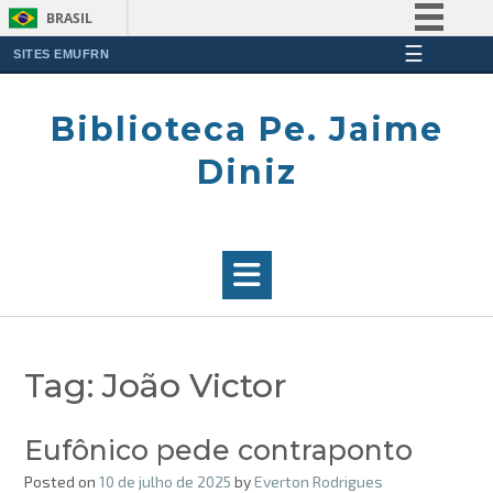
BRASIL
☰
Simplifique!
SITES EMUFRN
Skip
Comunica BR
to
Biblioteca Pe. Jaime
Participe
content
Acesso à informação
Diniz
Legislação
Canais
Tag:
João Victor
Eufônico pede contraponto
Posted on
10 de julho de 2025
by
Everton Rodrigues