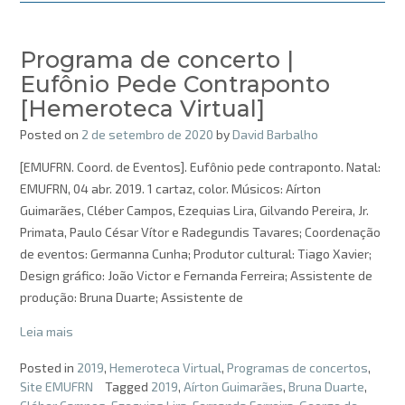
Programa de concerto |
Eufônio Pede Contraponto
[Hemeroteca Virtual]
Posted on
2 de setembro de 2020
by
David Barbalho
[EMUFRN. Coord. de Eventos]. Eufônio pede contraponto. Natal:
EMUFRN, 04 abr. 2019. 1 cartaz, color. Músicos: Aírton
Guimarães, Cléber Campos, Ezequias Lira, Gilvando Pereira, Jr.
Primata, Paulo César Vítor e Radegundis Tavares; Coordenação
de eventos: Germanna Cunha; Produtor cultural: Tiago Xavier;
Design gráfico: João Victor e Fernanda Ferreira; Assistente de
produção: Bruna Duarte; Assistente de
Leia mais
Posted in
2019
,
Hemeroteca Virtual
,
Programas de concertos
,
Site EMUFRN
Tagged
2019
,
Aírton Guimarães
,
Bruna Duarte
,