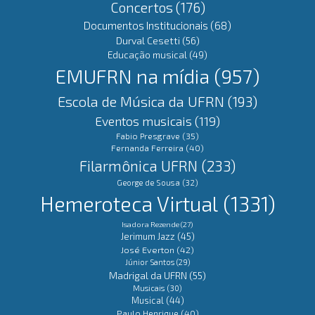
Concertos
(176)
Documentos Institucionais
(68)
Durval Cesetti
(56)
Educação musical
(49)
EMUFRN na mídia
(957)
Escola de Música da UFRN
(193)
Eventos musicais
(119)
Fabio Presgrave
(35)
Fernanda Ferreira
(40)
Filarmônica UFRN
(233)
George de Sousa
(32)
Hemeroteca Virtual
(1331)
Isadora Rezende
(27)
Jerimum Jazz
(45)
José Everton
(42)
Júnior Santos
(29)
Madrigal da UFRN
(55)
Musicais
(30)
Musical
(44)
Paulo Henrique
(40)