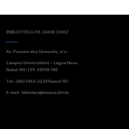
2026
2026
2026
2026
2026
2026
2026
BIBLIOTECA PE. JAIME DINIZ
Av. Passeio dos Girassóis, s/n.
Campus Universitário – Lagoa Nova
Natal/RN | CEP: 59078-190
Tel.: (84) 3342-2229 Ramal 107
E-mail:
biblioteca@musica.ufrn.br