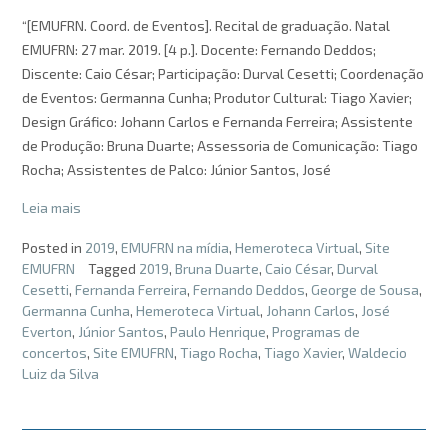
“[EMUFRN. Coord. de Eventos]. Recital de graduação. Natal
EMUFRN: 27 mar. 2019. [4 p.]. Docente: Fernando Deddos;
Discente: Caio César; Participação: Durval Cesetti; Coordenação
de Eventos: Germanna Cunha; Produtor Cultural: Tiago Xavier;
Design Gráfico: Johann Carlos e Fernanda Ferreira; Assistente
de Produção: Bruna Duarte; Assessoria de Comunicação: Tiago
Rocha; Assistentes de Palco: Júnior Santos, José
Leia mais
Posted in
2019
,
EMUFRN na mídia
,
Hemeroteca Virtual
,
Site
EMUFRN
Tagged
2019
,
Bruna Duarte
,
Caio César
,
Durval
Cesetti
,
Fernanda Ferreira
,
Fernando Deddos
,
George de Sousa
,
Germanna Cunha
,
Hemeroteca Virtual
,
Johann Carlos
,
José
Everton
,
Júnior Santos
,
Paulo Henrique
,
Programas de
concertos
,
Site EMUFRN
,
Tiago Rocha
,
Tiago Xavier
,
Waldecio
Luiz da Silva