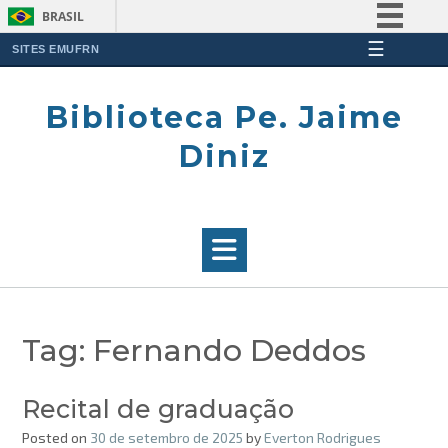
BRASIL
☰
Simplifique!
SITES EMUFRN
Skip
Comunica BR
to
Biblioteca Pe. Jaime
Participe
content
Acesso à informação
Diniz
Legislação
Canais
Tag:
Fernando Deddos
Recital de graduação
Posted on
30 de setembro de 2025
by
Everton Rodrigues