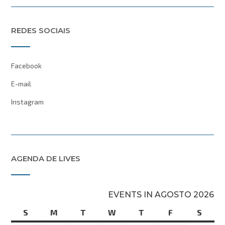
REDES SOCIAIS
Facebook
E-mail
Instagram
AGENDA DE LIVES
EVENTS IN AGOSTO 2026
S
domingo
M
segunda-
T
terça-
W
quarta-
T
quinta-
F
sexta-
S
sába
feira
feira
feira
feira
feira