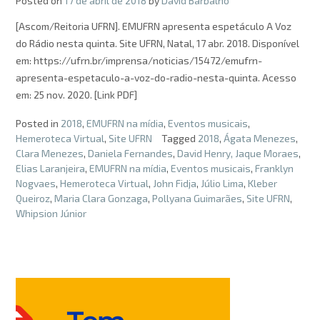
Posted on
17 de abril de 2018
by
David Barbalho
[Ascom/Reitoria UFRN]. EMUFRN apresenta espetáculo A Voz
do Rádio nesta quinta. Site UFRN, Natal, 17 abr. 2018. Disponível
em: https://ufrn.br/imprensa/noticias/15472/emufrn-
apresenta-espetaculo-a-voz-do-radio-nesta-quinta. Acesso
em: 25 nov. 2020. [Link PDF]
Posted in
2018
,
EMUFRN na mídia
,
Eventos musicais
,
Hemeroteca Virtual
,
Site UFRN
Tagged
2018
,
Ágata Menezes
,
Clara Menezes
,
Daniela Fernandes
,
David Henry, Jaque Moraes
,
Elias Laranjeira
,
EMUFRN na mídia
,
Eventos musicais
,
Franklyn
Nogvaes
,
Hemeroteca Virtual
,
John Fidja
,
Júlio Lima
,
Kleber
Queiroz
,
Maria Clara Gonzaga
,
Pollyana Guimarães
,
Site UFRN
,
Whipsion Júnior