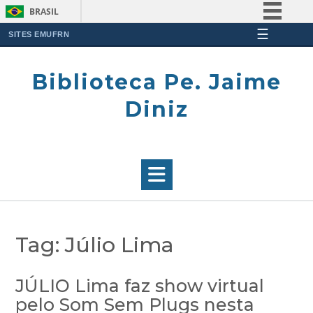
BRASIL
☰
Simplifique!
SITES EMUFRN
Skip
Comunica BR
to
Biblioteca Pe. Jaime
Participe
content
Acesso à informação
Diniz
Legislação
Canais
Tag:
Júlio Lima
JÚLIO Lima faz show virtual
pelo Som Sem Plugs nesta