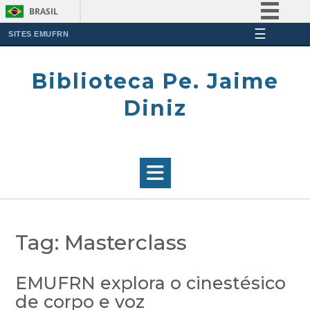
BRASIL
☰
Simplifique!
SITES EMUFRN
Skip
Comunica BR
to
Biblioteca Pe. Jaime
Participe
content
Acesso à informação
Diniz
Legislação
Canais
Tag:
Masterclass
EMUFRN explora o cinestésico
de corpo e voz