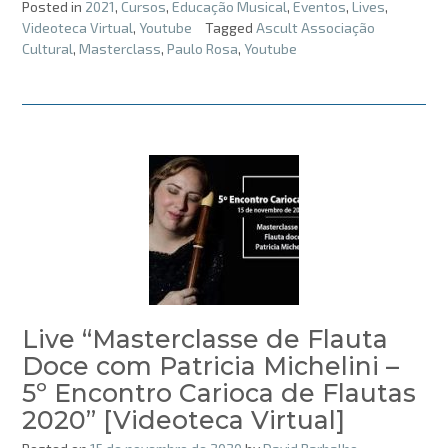
Posted in
2021
,
Cursos
,
Educação Musical
,
Eventos
,
Lives
,
Videoteca Virtual
,
Youtube
Tagged
Ascult Associação
Cultural
,
Masterclass
,
Paulo Rosa
,
Youtube
Live “Masterclasse de Flauta
Doce com Patricia Michelini –
5º Encontro Carioca de Flautas
2020” [Videoteca Virtual]