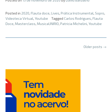
Posted on
15 de novembro de 2020
by
David Barbalho
Posted in
2020
,
Flauta doce
,
Lives
,
Prática Instrumental
,
Sopro
,
Videoteca Virtual
,
Youtube
Tagged
Carlos Rodrigues
,
Flauta
Doce
,
Masterclass
,
MusicaUNIRIO
,
Patricia Michelini
,
Youtube
Posts
Older posts
→
navigation