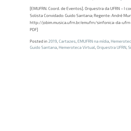
[EMUFRN. Coord. de Eventos]. Orquestra da UFRN – I conc
Solista Convidado: Guido Santana; Regente: André Mun
http://jobim.musica.ufrn.br/emufrn/sinfonica-da-ufrn
PDF]
Posted in
2019
,
Cartazes
,
EMUFRN na mídia
,
Hemeroteca
Guido Santana
,
Hemeroteca Virtual
,
Orquestra UFRN
,
S