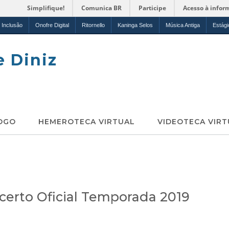
Simplifique!
Comunica BR
Participe
Acesso à infor
Inclusão
Onofre Digital
Ritornello
Kaninga Selos
Música Antiga
Estági
e Diniz
OGO
HEMEROTECA VIRTUAL
VIDEOTECA VIRT
certo Oficial Temporada 2019