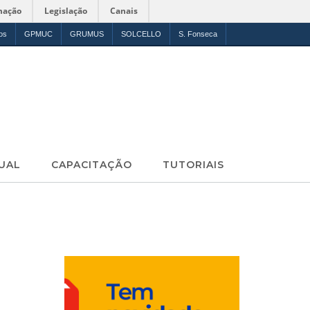
mação
Legislação
Canais
os
GPMUC
GRUMUS
SOLCELLO
S. Fonseca
UAL
CAPACITAÇÃO
TUTORIAIS