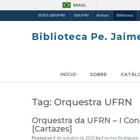
BRASIL
SITES EMUFRN
EMUFRN
60 Anos
Biblioteca
Skip
to
Biblioteca Pe. Jaim
content
INÍCIO
SOBRE
CATÁL
Tag:
Orquestra UFRN
Orquestra da UFRN – I Con
[Cartazes]
Posted on
6 de outubro de 2025
by
Everton Rodrigues