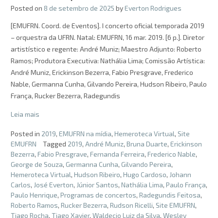
Posted on
8 de setembro de 2025
by
Everton Rodrigues
[EMUFRN. Coord. de Eventos]. I concerto oficial temporada 2019
– orquestra da UFRN. Natal: EMUFRN, 16 mar. 2019. [6 p.]. Diretor
artistístico e regente: André Muniz; Maestro Adjunto: Roberto
Ramos; Produtora Executiva: Nathália Lima; Comissão Artística:
André Muniz, Erickinson Bezerra, Fabio Presgrave, Frederico
Nable, Germanna Cunha, Gilvando Pereira, Hudson Ribeiro, Paulo
França, Rucker Bezerra, Radegundis
Leia mais
Posted in
2019
,
EMUFRN na mídia
,
Hemeroteca Virtual
,
Site
EMUFRN
Tagged
2019
,
André Muniz
,
Bruna Duarte
,
Erickinson
Bezerra
,
Fabio Presgrave
,
Fernanda Ferreira
,
Frederico Nable
,
George de Souza
,
Germanna Cunha
,
Gilvando Pereira
,
Hemeroteca Virtual
,
Hudson Ribeiro
,
Hugo Cardoso
,
Johann
Carlos
,
José Everton
,
Júnior Santos
,
Nathália Lima
,
Paulo França
,
Paulo Henrique
,
Programas de concertos
,
Radegundis Feitosa
,
Roberto Ramos
,
Rucker Bezerra
,
Rudson Ricelli
,
Site EMUFRN
,
Tiago Rocha
,
Tiago Xavier
,
Waldecio Luiz da Silva
,
Wesley