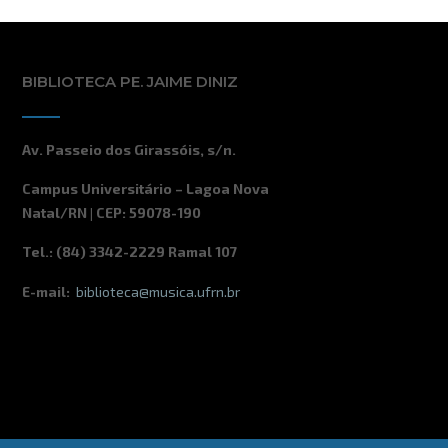
BIBLIOTECA PE. JAIME DINIZ
Av. Passeio dos Girassóis, s/n.
Campus Universitário – Lagoa Nova
Natal/RN | CEP: 59078-190
Tel.: (84) 3342-2229 Ramal 107
E-mail:
biblioteca@musica.ufrn.br