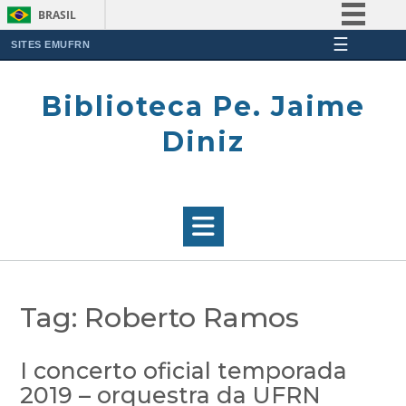
BRASIL
☰
Simplifique!
SITES EMUFRN
Skip
Comunica BR
to
Biblioteca Pe. Jaime
Participe
content
Acesso à informação
Diniz
Legislação
Canais
Tag:
Roberto Ramos
I concerto oficial temporada
2019 – orquestra da UFRN