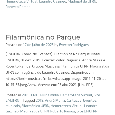
Hemeroteca Virtual
,
Leandro Gazineo
,
Madrigal da UFRN
,
Roberto Ramos
Filarmônica no Parque
Posted on
17 de julho de 2025
by
Everton Rodrigues
[EMUFRN. Coord. de Eventos]. Filarmônica No Parque. Natal:
EMUFRN, 01 dez. 2019. 1 cartaz, color. Regência: André Muniz e
Roberto Ramos. Grupos Musicais: Filarmônica UFRN, Madrigal da
UFRN com regência de Leandro Gazineo. Disponível em:
https://jobim.musica.ufrn.br/whatsapp-image-2019-11-26-at-
10-15-55.jpeg/view. Acesso em: 05 abr. 2021. [Link PDF]
Posted in
2019
,
EMUFRN na mídia
,
Hemeroteca Virtual
,
Site
EMUFRN
Tagged
2019
,
André Muniz
,
Cartazes
,
Eventos
musicais
,
Filarmônica UFRN
,
Hemeroteca Virtual
,
Leandro
Gazineo
,
Madrigal da UFRN
,
Roberto Ramos
,
Site EMUFRN