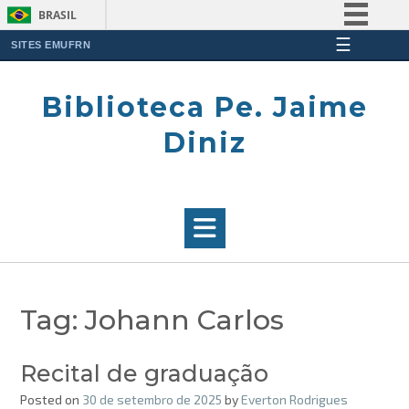
BRASIL
☰
Simplifique!
SITES EMUFRN
Skip
Comunica BR
to
Biblioteca Pe. Jaime
Participe
content
Acesso à informação
Diniz
Legislação
Canais
Tag:
Johann Carlos
Recital de graduação
Posted on
30 de setembro de 2025
by
Everton Rodrigues