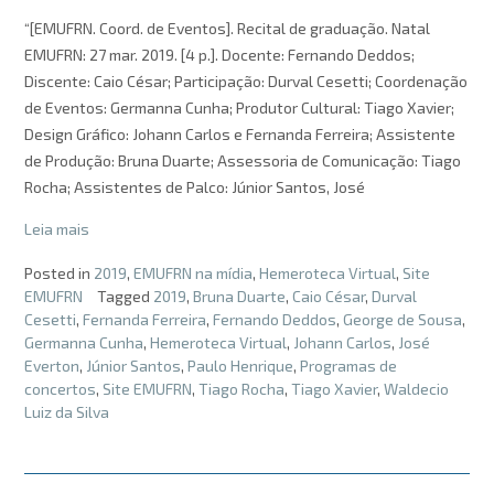
“[EMUFRN. Coord. de Eventos]. Recital de graduação. Natal
EMUFRN: 27 mar. 2019. [4 p.]. Docente: Fernando Deddos;
Discente: Caio César; Participação: Durval Cesetti; Coordenação
de Eventos: Germanna Cunha; Produtor Cultural: Tiago Xavier;
Design Gráfico: Johann Carlos e Fernanda Ferreira; Assistente
de Produção: Bruna Duarte; Assessoria de Comunicação: Tiago
Rocha; Assistentes de Palco: Júnior Santos, José
Leia mais
Posted in
2019
,
EMUFRN na mídia
,
Hemeroteca Virtual
,
Site
EMUFRN
Tagged
2019
,
Bruna Duarte
,
Caio César
,
Durval
Cesetti
,
Fernanda Ferreira
,
Fernando Deddos
,
George de Sousa
,
Germanna Cunha
,
Hemeroteca Virtual
,
Johann Carlos
,
José
Everton
,
Júnior Santos
,
Paulo Henrique
,
Programas de
concertos
,
Site EMUFRN
,
Tiago Rocha
,
Tiago Xavier
,
Waldecio
Luiz da Silva