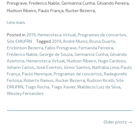
Presgrave, Frederico Nable, Germanna Cunha, Gilvando Pereira,
Hudson Ribeiro, Paulo França, Rucker Bezerra,
Leia mais
Posted in
2019
,
Hemeroteca Virtual
,
Programas de concertos
,
Site EMUFRN
Tagged
2019
,
André Muniz
,
Bruna Duarte
,
Erickinson Bezerra
,
Fabio Presgrave
,
Fernanda Ferreira
,
Frederico Nable
,
George de Souza
,
Germanna Cunha
,
Gilvando
Azeitona
,
Hemeroteca Virtual
,
Hudson Ribeiro
,
Hugo Cardoso
,
Johann Carlos
,
José Everton
,
Júnior Santos
,
Nathália Lima
,
Paulo
França
,
Paulo Henrique
,
Programas de concertos
,
Radegundis
Feitosa
,
Roberto Ramos
,
Rucker Bezerra
,
Rudson Ricelli
,
Site
EMUFRN
,
Tiago Rocha
,
Tiago Xavier
,
Waldecio Luiz da Silva
,
Wesley Fernandes
Posts
Older posts
→
navigation