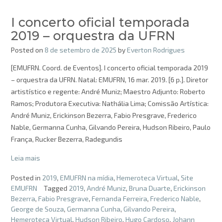
I concerto oficial temporada
2019 – orquestra da UFRN
Posted on
8 de setembro de 2025
by
Everton Rodrigues
[EMUFRN. Coord. de Eventos]. I concerto oficial temporada 2019
– orquestra da UFRN. Natal: EMUFRN, 16 mar. 2019. [6 p.]. Diretor
artistístico e regente: André Muniz; Maestro Adjunto: Roberto
Ramos; Produtora Executiva: Nathália Lima; Comissão Artística:
André Muniz, Erickinson Bezerra, Fabio Presgrave, Frederico
Nable, Germanna Cunha, Gilvando Pereira, Hudson Ribeiro, Paulo
França, Rucker Bezerra, Radegundis
Leia mais
Posted in
2019
,
EMUFRN na mídia
,
Hemeroteca Virtual
,
Site
EMUFRN
Tagged
2019
,
André Muniz
,
Bruna Duarte
,
Erickinson
Bezerra
,
Fabio Presgrave
,
Fernanda Ferreira
,
Frederico Nable
,
George de Souza
,
Germanna Cunha
,
Gilvando Pereira
,
Hemeroteca Virtual
,
Hudson Ribeiro
,
Hugo Cardoso
,
Johann