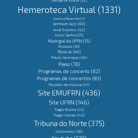
George de Sousa
(32)
Hemeroteca Virtual
(1331)
Isadora Rezende
(27)
Jerimum Jazz
(45)
José Everton
(42)
Júnior Santos
(29)
Madrigal da UFRN
(55)
Musicais
(30)
Musical
(44)
Paulo Henrique
(40)
Piano
(78)
Programas de concerto
(82)
Programas de concertos
(83)
Recitais de música
(41)
Site EMUFRN
(436)
Site UFRN
(146)
Tiago Rocha
(41)
Tiago Xavier
(43)
Tribuna do Norte
(375)
Violoncelo
(36)
Youtube
(138)