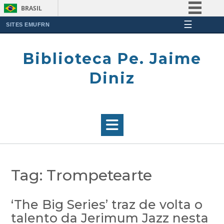
BRASIL
☰
Simplifique!
SITES EMUFRN
Skip
Comunica BR
to
Biblioteca Pe. Jaime
Participe
content
Acesso à informação
Diniz
Legislação
Canais
Tag:
Trompetearte
‘The Big Series’ traz de volta o
talento da Jerimum Jazz nesta