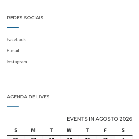
REDES SOCIAIS
Facebook
E-mail
Instagram
AGENDA DE LIVES
EVENTS IN AGOSTO 2026
S
domingo
M
segunda-
T
terça-
W
quarta-
T
quinta-
F
sexta-
S
sába
feira
feira
feira
feira
feira