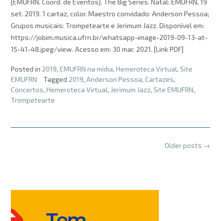
[EMUFRN. Coord. de Eventos]. The Big Series. Natal: EMUFRN, 19
set. 2019. 1 cartaz, color. Maestro convidado: Anderson Pessoa;
Grupos musicais: Trompetearte e Jerimum Jazz. Disponível em:
https://jobim.musica.ufrn.br/whatsapp-image-2019-09-13-at-
15-41-48.jpeg/view. Acesso em: 30 mar. 2021. [Link PDF]
Posted in
2019
,
EMUFRN na mídia
,
Hemeroteca Virtual
,
Site
EMUFRN
Tagged
2019
,
Anderson Pessoa
,
Cartazes
,
Concertos
,
Hemeroteca Virtual
,
Jerimum Jazz
,
Site EMUFRN
,
Trompetearte
Posts
Older posts
→
navigation