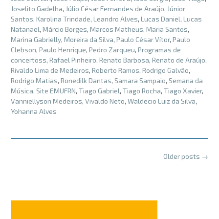
Joselito Gadelha
,
Júlio César Fernandes de Araújo
,
Júnior
Santos
,
Karolina Trindade
,
Leandro Alves
,
Lucas Daniel
,
Lucas
Natanael
,
Márcio Borges
,
Marcos Matheus
,
Maria Santos
,
Marina Gabrielly
,
Moreira da Silva
,
Paulo César Vítor
,
Paulo
Clebson
,
Paulo Henrique
,
Pedro Zarqueu
,
Programas de
concertoss
,
Rafael Pinheiro
,
Renato Barbosa
,
Renato de Araújo
,
Rivaldo Lima de Medeiros
,
Roberto Ramos
,
Rodrigo Galvão
,
Rodrigo Matias
,
Ronedilk Dantas
,
Samara Sampaio
,
Semana da
Música
,
Site EMUFRN
,
Tiago Gabriel
,
Tiago Rocha
,
Tiago Xavier
,
Vanniellyson Medeiros
,
Vivaldo Neto
,
Waldecio Luiz da Silva
,
Yohanna Alves
Posts
Older posts
→
navigation