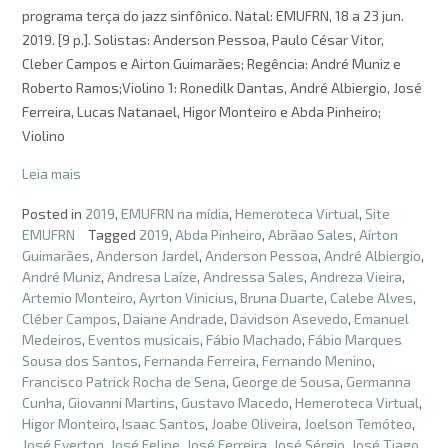
programa terça do jazz sinfônico. Natal: EMUFRN, 18 a 23 jun.
2019. [9 p.]. Solistas: Anderson Pessoa, Paulo César Vitor,
Cleber Campos e Airton Guimarães; Regência: André Muniz e
Roberto Ramos;Violino 1: Ronedilk Dantas, André Albiergio, José
Ferreira, Lucas Natanael, Higor Monteiro e Abda Pinheiro;
Violino
Leia mais
Posted in
2019
,
EMUFRN na mídia
,
Hemeroteca Virtual
,
Site
EMUFRN
Tagged
2019
,
Abda Pinheiro
,
Abrãao Sales
,
Aírton
Guimarães
,
Anderson Jardel
,
Anderson Pessoa
,
André Albiergio
,
André Muniz
,
Andresa Laíze
,
Andressa Sales
,
Andreza Vieira
,
Artemio Monteiro
,
Ayrton Vinicius
,
Bruna Duarte
,
Calebe Alves
,
Cléber Campos
,
Daiane Andrade
,
Davidson Asevedo
,
Emanuel
Medeiros
,
Eventos musicais
,
Fábio Machado
,
Fábio Marques
Sousa dos Santos
,
Fernanda Ferreira
,
Fernando Menino
,
Francisco Patrick Rocha de Sena
,
George de Sousa
,
Germanna
Cunha
,
Giovanni Martins
,
Gustavo Macedo
,
Hemeroteca Virtual
,
Higor Monteiro
,
Isaac Santos
,
Joabe Oliveira
,
Joelson Temóteo
,
José Everton
,
José Felipe
,
José Ferreira
,
José Sérgio
,
José Tiago
,