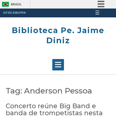
BRASIL
☰
Simplifique!
SITES EMUFRN
Skip
Comunica BR
to
Biblioteca Pe. Jaime
Participe
content
Acesso à informação
Diniz
Legislação
Canais
Tag:
Anderson Pessoa
Concerto reúne Big Band e
banda de trompetistas nesta