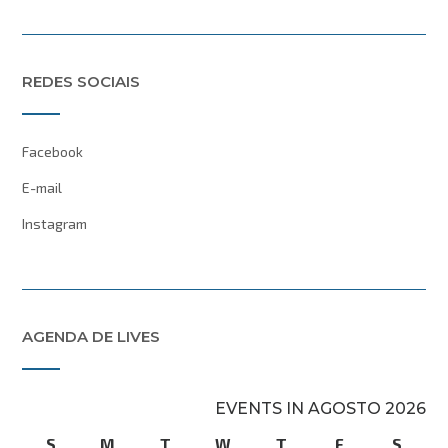
REDES SOCIAIS
Facebook
E-mail
Instagram
AGENDA DE LIVES
EVENTS IN AGOSTO 2026
S
domingo
M
segunda-
T
terça-
W
quarta-
T
quinta-
F
sexta-
S
sába