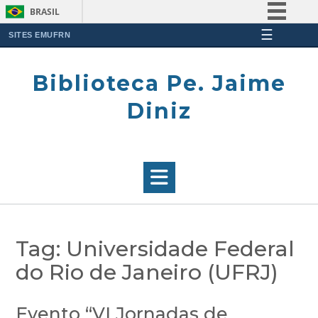
BRASIL
☰
Simplifique!
SITES EMUFRN
Skip
Comunica BR
to
Biblioteca Pe. Jaime
Participe
content
Acesso à informação
Diniz
Legislação
Canais
Tag:
Universidade Federal
do Rio de Janeiro (UFRJ)
Evento “VI Jornadas de