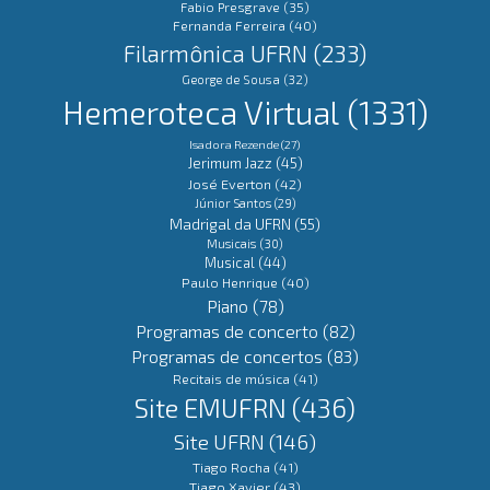
Fabio Presgrave
(35)
Fernanda Ferreira
(40)
Filarmônica UFRN
(233)
George de Sousa
(32)
Hemeroteca Virtual
(1331)
Isadora Rezende
(27)
Jerimum Jazz
(45)
José Everton
(42)
Júnior Santos
(29)
Madrigal da UFRN
(55)
Musicais
(30)
Musical
(44)
Paulo Henrique
(40)
Piano
(78)
Programas de concerto
(82)
Programas de concertos
(83)
Recitais de música
(41)
Site EMUFRN
(436)
Site UFRN
(146)
Tiago Rocha
(41)
Tiago Xavier
(43)