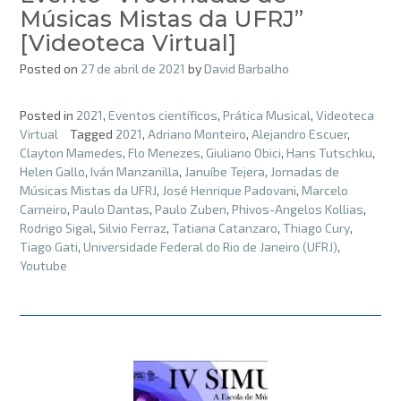
Músicas Mistas da UFRJ”
[Videoteca Virtual]
Posted on
27 de abril de 2021
by
David Barbalho
Posted in
2021
,
Eventos científicos
,
Prática Musical
,
Videoteca
Virtual
Tagged
2021
,
Adriano Monteiro
,
Alejandro Escuer
,
Clayton Mamedes
,
Flo Menezes
,
Giuliano Obici
,
Hans Tutschku
,
Helen Gallo
,
Iván Manzanilla
,
Januíbe Tejera
,
Jornadas de
Músicas Mistas da UFRJ
,
José Henrique Padovani
,
Marcelo
Carneiro
,
Paulo Dantas
,
Paulo Zuben
,
Phivos-Angelos Kollias
,
Rodrigo Sigal
,
Silvio Ferraz
,
Tatiana Catanzaro
,
Thiago Cury
,
Tiago Gati
,
Universidade Federal do Rio de Janeiro (UFRJ)
,
Youtube