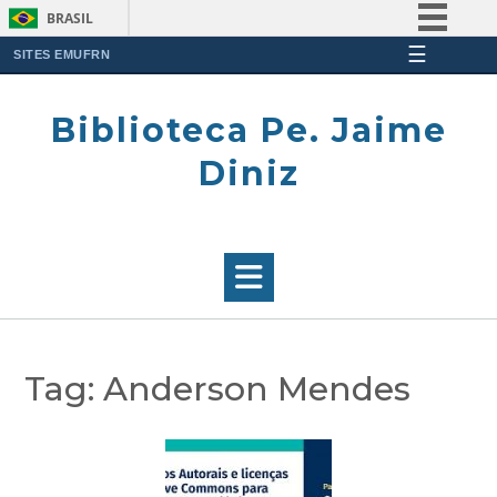
BRASIL
☰
Simplifique!
SITES EMUFRN
Skip
Comunica BR
to
Biblioteca Pe. Jaime
Participe
content
Acesso à informação
Diniz
Legislação
Canais
Tag:
Anderson Mendes