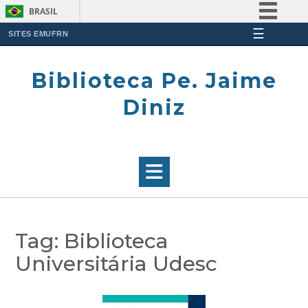
BRASIL
☰
Simplifique!
SITES EMUFRN
Skip
Comunica BR
to
Biblioteca Pe. Jaime
Participe
content
Acesso à informação
Diniz
Legislação
Canais
Tag:
Biblioteca
Universitária Udesc