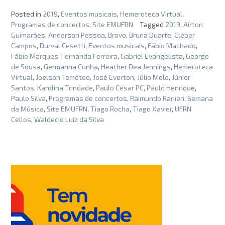
Posted in
2019
,
Eventos musicais
,
Hemeroteca Virtual
,
Programas de concertos
,
Site EMUFRN
Tagged
2019
,
Aírton
Guimarães
,
Anderson Pessoa
,
Bravo
,
Bruna Duarte
,
Cléber
Campos
,
Durval Cesetti
,
Eventos musicais
,
Fábio Machado
,
Fábio Marques
,
Fernanda Ferreira
,
Gabriel Evangelista
,
George
de Sousa
,
Germanna Cunha
,
Heather Dea Jennings
,
Hemeroteca
Virtual
,
Joelson Temóteo
,
José Everton
,
Júlio Melo
,
Júnior
Santos
,
Karolina Trindade
,
Paulo César PC
,
Paulo Henrique
,
Paulo Silva
,
Programas de concertos
,
Raimundo Ranieri
,
Semana
da Música
,
Site EMUFRN
,
Tiago Rocha
,
Tiago Xavier
,
UFRN
Cellos
,
Waldecio Luiz da Silva