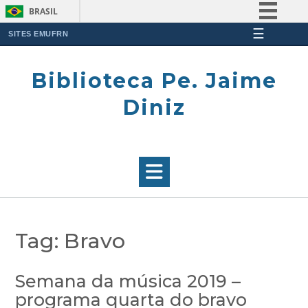
BRASIL
☰
Simplifique!
SITES EMUFRN
Skip
Comunica BR
to
Biblioteca Pe. Jaime
Participe
content
Acesso à informação
Diniz
Legislação
Canais
Tag:
Bravo
Semana da música 2019 –
programa quarta do bravo