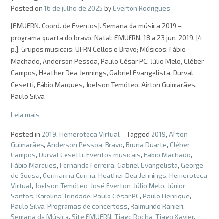
Posted on
16 de julho de 2025
by
Everton Rodrigues
[EMUFRN. Coord. de Eventos]. Semana da música 2019 –
programa quarta do bravo. Natal: EMUFRN, 18 a 23 jun. 2019. [4
p.]. Grupos musicais: UFRN Cellos e Bravo; Músicos: Fábio
Machado, Anderson Pessoa, Paulo César PC, Júlio Melo, Cléber
Campos, Heather Dea Jennings, Gabriel Evangelista, Durval
Cesetti, Fábio Marques, Joelson Temóteo, Airton Guimarães,
Paulo Silva,
Leia mais
Posted in
2019
,
Hemeroteca Virtual
Tagged
2019
,
Aírton
Guimarães
,
Anderson Pessoa
,
Bravo
,
Bruna Duarte
,
Cléber
Campos
,
Durval Cesetti
,
Eventos musicais
,
Fábio Machado
,
Fábio Marques
,
Fernanda Ferreira
,
Gabriel Evangelista
,
George
de Sousa
,
Germanna Cunha
,
Heather Dea Jennings
,
Hemeroteca
Virtual
,
Joelson Temóteo
,
José Everton
,
Júlio Melo
,
Júnior
Santos
,
Karolina Trindade
,
Paulo César PC
,
Paulo Henrique
,
Paulo Silva
,
Programas de concertoss
,
Raimundo Ranieri
,
Semana da Música
,
Site EMUFRN
,
Tiago Rocha
,
Tiago Xavier
,