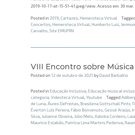
2019-10-17-at-15-51-41.jpeg/view. Acesso em: 30 mar. 2
Posted in
2019
,
Cartazes
,
Hemeroteca Virtual
Tagge
Concertos
,
Hemeroteca Virtual
,
Humberto Luiz
,
Jerimu
Carvalho
,
Site EMUFRN
VIII Encontro sobre Música
Posted on
12 de outubro de 2021
by
David Barbalho
Posted in
Educação Inclusiva
,
Educação musical inclus
categoria
,
Videoteca Virtual
,
Youtube
Tagged
Adiber
de Luna
,
Áureo DeFreitas
,
Brasilena Gottschall Pinto T
Éverton Luís Pereira
,
Fábio Bonvenuto
,
Gessé Araújo
,
I
Silva
,
Julianne Oliveira
,
Júlio Melo
,
Kalinka Cordeiro
,
Lai
Maurício Eslabão
,
Patrícia Lima Martins Pederiva
,
Raia