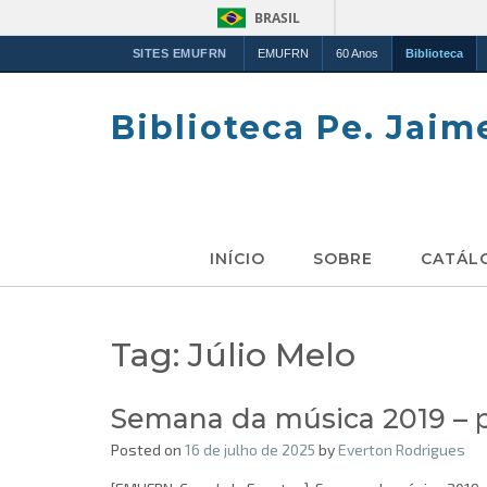
BRASIL
SITES EMUFRN
EMUFRN
60 Anos
Biblioteca
Skip
to
Biblioteca Pe. Jaim
content
INÍCIO
SOBRE
CATÁL
Tag:
Júlio Melo
Semana da música 2019 – 
Posted on
16 de julho de 2025
by
Everton Rodrigues