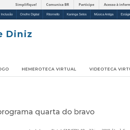
Simplifique!
Comunica BR
Participe
Acesso à infor
Inclusão
Onofre Digital
Ritornello
Kaninga Selos
Música Antiga
Estági
e Diniz
OGO
HEMEROTECA VIRTUAL
VIDEOTECA VIRT
programa quarta do bravo