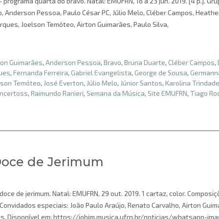
programa quarta do bravo. Natal: EMUFRN, 18 a 23 jun. 2019. [4 p.]. Gr
o, Anderson Pessoa, Paulo César PC, Júlio Melo, Cléber Campos, Heathe
arques, Joelson Temóteo, Airton Guimarães, Paulo Silva,
ton Guimarães
,
Anderson Pessoa
,
Bravo
,
Bruna Duarte
,
Cléber Campos
,
ues
,
Fernanda Ferreira
,
Gabriel Evangelista
,
George de Sousa
,
Germann
lson Temóteo
,
José Everton
,
Júlio Melo
,
Júnior Santos
,
Karolina Trindad
ncertoss
,
Raimundo Ranieri
,
Semana da Música
,
Site EMUFRN
,
Tiago Ro
Doce de Jerimum
oce de jerimum. Natal: EMUFRN, 29 out. 2019. 1 cartaz, color. Composiç
 Convidados especiais: João Paulo Araújo, Renato Carvalho, Airton Guim
os. Disponível em: https://jobim.musica.ufrn.br/noticias/whatsapp-im