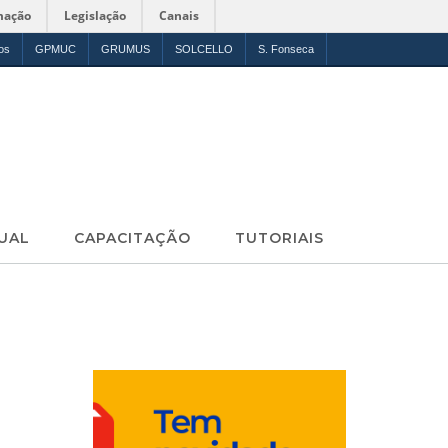
mação
Legislação
Canais
os
GPMUC
GRUMUS
SOLCELLO
S. Fonseca
UAL
CAPACITAÇÃO
TUTORIAIS