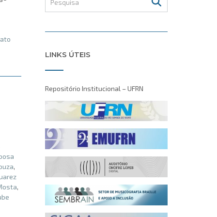
ato
LINKS ÚTEIS
Repositório Institucional – UFRN
m
bosa
Souza
,
uarez
Mosta
,
ube