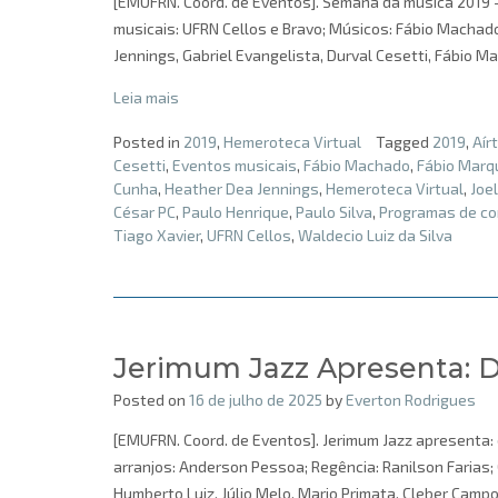
[EMUFRN. Coord. de Eventos]. Semana da música 2019 – 
musicais: UFRN Cellos e Bravo; Músicos: Fábio Machad
Jennings, Gabriel Evangelista, Durval Cesetti, Fábio M
Leia mais
Posted in
2019
,
Hemeroteca Virtual
Tagged
2019
,
Aír
Cesetti
,
Eventos musicais
,
Fábio Machado
,
Fábio Marq
Cunha
,
Heather Dea Jennings
,
Hemeroteca Virtual
,
Joe
César PC
,
Paulo Henrique
,
Paulo Silva
,
Programas de co
Tiago Xavier
,
UFRN Cellos
,
Waldecio Luiz da Silva
Jerimum Jazz Apresenta: 
Posted on
16 de julho de 2025
by
Everton Rodrigues
[EMUFRN. Coord. de Eventos]. Jerimum Jazz apresenta: d
arranjos: Anderson Pessoa; Regência: Ranilson Farias;
Humberto Luiz, Júlio Melo, Mario Primata, Cleber Camp