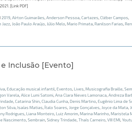
021. [Link PDF]
d
2019
,
Aírton Guimarães
,
Anderson Pessoa
,
Cartazes
,
Cléber Campos
,
m Jazz
,
João Paulo Araújo
,
Júlio Melo
,
Mario Primata
,
Ranilson Farias
,
Ren
 e Inclusão [Evento]
iva
,
Educação musical infantil
,
Eventos
,
Lives
,
Musicografia Braille
,
Se
gon Varela
,
Alice Lumi Satomi
,
Ana Clara Nieves Lamonaca
,
Andreza Bar
rindade
,
Catarina Shin
,
Claudia Cunha
,
Denis Martino
,
Eugênio Lima de 
rton Silva
,
Isaías Matias
,
Ítalo Soares
,
Jorge Gonçalves
,
Joyce da Mata
,
J
any Rodrigues
,
Liana Monteiro
,
Luiz Amorim
,
Marina Marinho
,
Maristela 
ne Nascimento
,
Sembrain
,
Sidney Trindade
,
Thaís Carneiro
,
VIII EMI
,
Yout