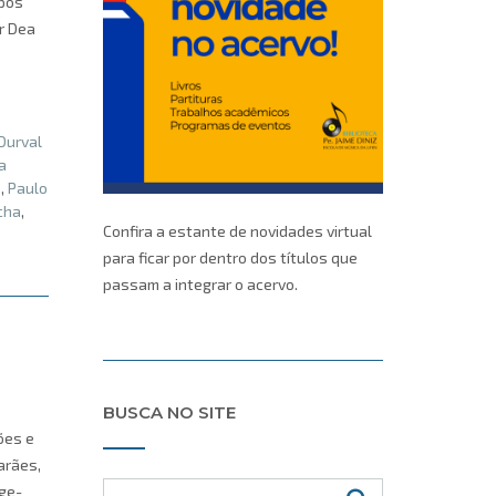
upos
r Dea
Durval
a
e
,
Paulo
cha
,
Confira a estante de novidades virtual
para ficar por dentro dos títulos que
passam a integrar o acervo.
BUSCA NO SITE
ões e
arães,
age-