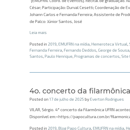
“[EMUFRN. Coord. de Eventos]. Recital de graduação. Na
César; Participação: Durval Cesetti; Coordenação de Ev
Johann Carlos e Fernanda Ferreira; Assistente de Pro
de Palco: Júnior Santos, José
Leia mais
Posted in
2019
,
EMUFRN na mídia
,
Hemeroteca Virtual
,
Fernanda Ferreira
,
Fernando Deddos
,
George de Sousa
Santos
,
Paulo Henrique
,
Programas de concertos
,
Site
4o. concerto da filarmônica
Posted on
17 de julho de 2025
by
Everton Rodrigues
VILAR, Sérgio. 4° concerto da Filarmônica UFRN acontec
Disponível em:<https://papocultura.com.br/filarmonica
Posted in
2019
,
Blog Papo Cultura
,
EMUFRN na mídia
,
He