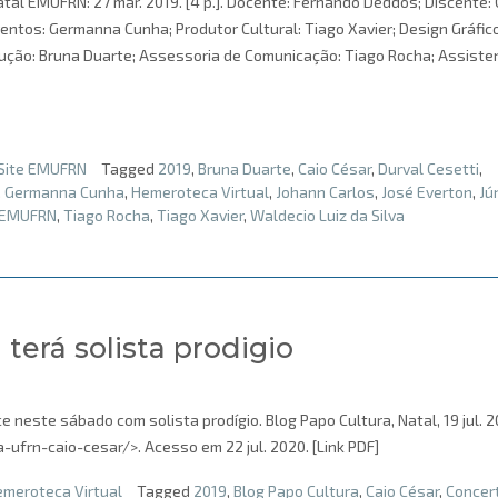
tal EMUFRN: 27 mar. 2019. [4 p.]. Docente: Fernando Deddos; Discente: 
entos: Germanna Cunha; Produtor Cultural: Tiago Xavier; Design Gráfico
dução: Bruna Duarte; Assessoria de Comunicação: Tiago Rocha; Assiste
Site EMUFRN
Tagged
2019
,
Bruna Duarte
,
Caio César
,
Durval Cesetti
,
,
Germanna Cunha
,
Hemeroteca Virtual
,
Johann Carlos
,
José Everton
,
Jú
 EMUFRN
,
Tiago Rocha
,
Tiago Xavier
,
Waldecio Luiz da Silva
 terá solista prodigio
e neste sábado com solista prodígio. Blog Papo Cultura, Natal, 19 jul. 2
-ufrn-caio-cesar/>. Acesso em 22 jul. 2020. [Link PDF]
meroteca Virtual
Tagged
2019
,
Blog Papo Cultura
,
Caio César
,
Concer