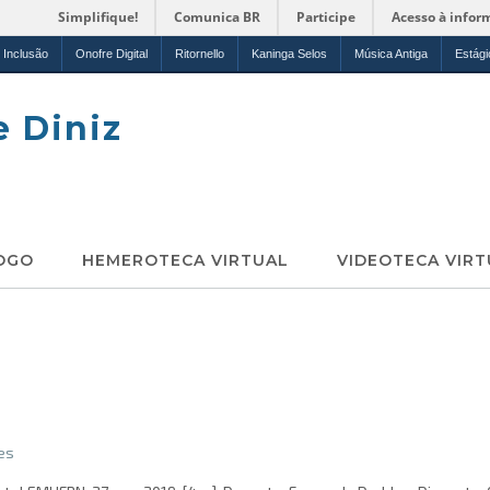
Simplifique!
Comunica BR
Participe
Acesso à infor
Inclusão
Onofre Digital
Ritornello
Kaninga Selos
Música Antiga
Estági
e Diniz
OGO
HEMEROTECA VIRTUAL
VIDEOTECA VIRT
es