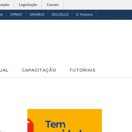
mação
Legislação
Canais
os
GPMUC
GRUMUS
SOLCELLO
S. Fonseca
UAL
CAPACITAÇÃO
TUTORIAIS