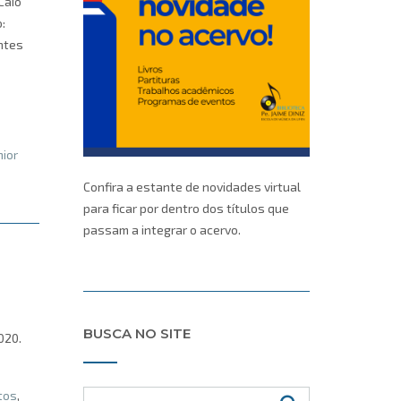
Caio
:
ntes
nior
Confira a estante de novidades virtual
para ficar por dentro dos títulos que
passam a integrar o acervo.
BUSCA NO SITE
020.
tos
,