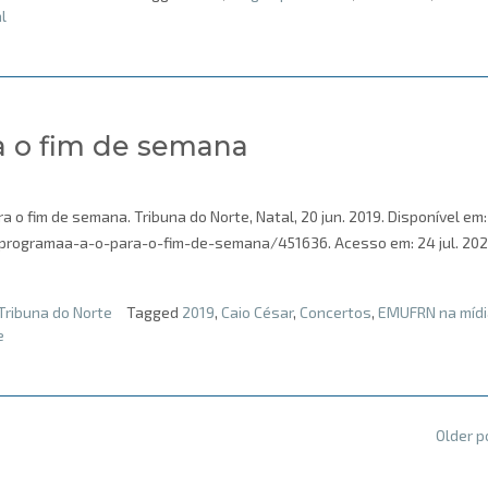
l
a o fim de semana
o fim de semana. Tribuna do Norte, Natal, 20 jun. 2019. Disponível em:
programaa-a-o-para-o-fim-de-semana/451636. Acesso em: 24 jul. 2020
Tribuna do Norte
Tagged
2019
,
Caio César
,
Concertos
,
EMUFRN na mídi
e
Older 