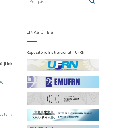
LINKS ÚTEIS
Repositório Institucional – UFRN
. [Link
a
,
posts
→