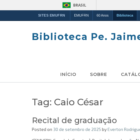
BRASIL
SITES EMUFRN
EMUFRN
60 Anos
Biblioteca
Skip
to
Biblioteca Pe. Jaim
content
INÍCIO
SOBRE
CATÁL
Tag:
Caio César
Recital de graduação
Posted on
30 de setembro de 2025
by
Everton Rodrigu