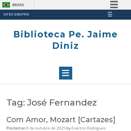
BRASIL
☰
Simplifique!
SITES EMUFRN
Skip
Comunica BR
to
Biblioteca Pe. Jaime
Participe
content
Acesso à informação
Diniz
Legislação
Canais
Tag:
José Fernandez
Com Amor, Mozart [Cartazes]
Posted on
6 de outubro de 2025
by
Everton Rodrigues