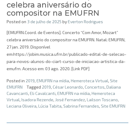
celebra aniversário do
compositor na EMUFRN
Posted on
3 de julho de 2025
by
Everton Rodrigues
[EMUFRN.Coord. de Eventos]. Concerto “Com Amor, Mozart”
celebra aniversário do compositor na EMUFRN. Natal: EMUFRN,
27 jan. 2019. Disponível
em:https://jobim.musica.ufrn.br/publicado-edital-de-selecao-
para-novos-alunos-do-ciart-curso-de-iniciacao-artistica-da-
emufrn. Acesso em: 03 ago. 2020. [Link PDF]
Posted in
2019
,
EMUFRN na mídia
,
Hemeroteca Virtual
,
Site
EMUFRN
Tagged
2019
,
César Leonardo
,
Concertos
,
Daliana
Cavancanti
,
Eli Cavalcanti
,
EMUFRN na mídia
,
Hemeroteca
Virtual
,
Isadora Rezende
,
José Fernandez
,
Lailson Toscano
,
Leciana Oliveira
,
Lúcia Tabita
,
Sabrina Fernandes
,
Site EMUFRN