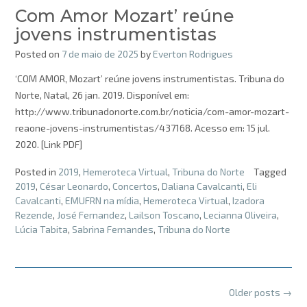
Com Amor Mozart’ reúne
jovens instrumentistas
Posted on
7 de maio de 2025
by
Everton Rodrigues
‘COM AMOR, Mozart’ reúne jovens instrumentistas. Tribuna do
Norte, Natal, 26 jan. 2019. Disponível em:
http://www.tribunadonorte.com.br/noticia/com-amor-mozart-
reaone-jovens-instrumentistas/437168. Acesso em: 15 jul.
2020. [Link PDF]
Posted in
2019
,
Hemeroteca Virtual
,
Tribuna do Norte
Tagged
2019
,
César Leonardo
,
Concertos
,
Daliana Cavalcanti
,
Eli
Cavalcanti
,
EMUFRN na mídia
,
Hemeroteca Virtual
,
Izadora
Rezende
,
José Fernandez
,
Lailson Toscano
,
Lecianna Oliveira
,
Lúcia Tabita
,
Sabrina Fernandes
,
Tribuna do Norte
Posts
Older posts
→
navigation