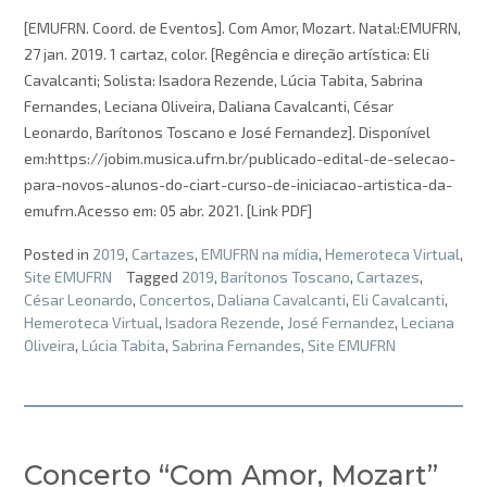
[EMUFRN. Coord. de Eventos]. Com Amor, Mozart. Natal:EMUFRN,
27 jan. 2019. 1 cartaz, color. [Regência e direção artística: Eli
Cavalcanti; Solista: Isadora Rezende, Lúcia Tabita, Sabrina
Fernandes, Leciana Oliveira, Daliana Cavalcanti, César
Leonardo, Barítonos Toscano e José Fernandez]. Disponível
em:https://jobim.musica.ufrn.br/publicado-edital-de-selecao-
para-novos-alunos-do-ciart-curso-de-iniciacao-artistica-da-
emufrn.Acesso em: 05 abr. 2021. [Link PDF]
Posted in
2019
,
Cartazes
,
EMUFRN na mídia
,
Hemeroteca Virtual
,
Site EMUFRN
Tagged
2019
,
Barítonos Toscano
,
Cartazes
,
César Leonardo
,
Concertos
,
Daliana Cavalcanti
,
Eli Cavalcanti
,
Hemeroteca Virtual
,
Isadora Rezende
,
José Fernandez
,
Leciana
Oliveira
,
Lúcia Tabita
,
Sabrina Fernandes
,
Site EMUFRN
Concerto “Com Amor, Mozart”