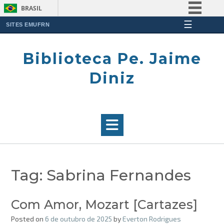
BRASIL
☰
Simplifique!
SITES EMUFRN
Skip
Comunica BR
to
Biblioteca Pe. Jaime
Participe
content
Acesso à informação
Diniz
Legislação
Canais
Tag:
Sabrina Fernandes
Com Amor, Mozart [Cartazes]
Posted on
6 de outubro de 2025
by
Everton Rodrigues