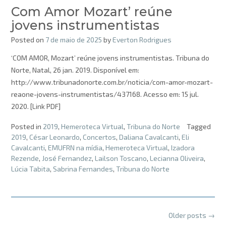
Com Amor Mozart’ reúne
jovens instrumentistas
Posted on
7 de maio de 2025
by
Everton Rodrigues
‘COM AMOR, Mozart’ reúne jovens instrumentistas. Tribuna do
Norte, Natal, 26 jan. 2019. Disponível em:
http://www.tribunadonorte.com.br/noticia/com-amor-mozart-
reaone-jovens-instrumentistas/437168. Acesso em: 15 jul.
2020. [Link PDF]
Posted in
2019
,
Hemeroteca Virtual
,
Tribuna do Norte
Tagged
2019
,
César Leonardo
,
Concertos
,
Daliana Cavalcanti
,
Eli
Cavalcanti
,
EMUFRN na mídia
,
Hemeroteca Virtual
,
Izadora
Rezende
,
José Fernandez
,
Lailson Toscano
,
Lecianna Oliveira
,
Lúcia Tabita
,
Sabrina Fernandes
,
Tribuna do Norte
Posts
Older posts
→
navigation