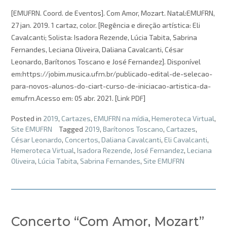
[EMUFRN. Coord. de Eventos]. Com Amor, Mozart. Natal:EMUFRN,
27 jan. 2019. 1 cartaz, color. [Regência e direção artística: Eli
Cavalcanti; Solista: Isadora Rezende, Lúcia Tabita, Sabrina
Fernandes, Leciana Oliveira, Daliana Cavalcanti, César
Leonardo, Barítonos Toscano e José Fernandez]. Disponível
em:https://jobim.musica.ufrn.br/publicado-edital-de-selecao-
para-novos-alunos-do-ciart-curso-de-iniciacao-artistica-da-
emufrn.Acesso em: 05 abr. 2021. [Link PDF]
Posted in
2019
,
Cartazes
,
EMUFRN na mídia
,
Hemeroteca Virtual
,
Site EMUFRN
Tagged
2019
,
Barítonos Toscano
,
Cartazes
,
César Leonardo
,
Concertos
,
Daliana Cavalcanti
,
Eli Cavalcanti
,
Hemeroteca Virtual
,
Isadora Rezende
,
José Fernandez
,
Leciana
Oliveira
,
Lúcia Tabita
,
Sabrina Fernandes
,
Site EMUFRN
Concerto “Com Amor, Mozart”