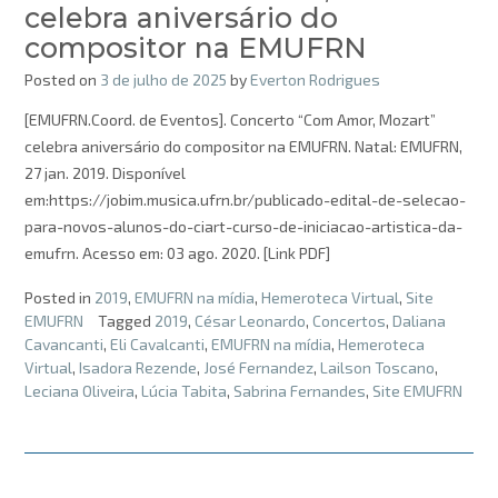
celebra aniversário do
compositor na EMUFRN
Posted on
3 de julho de 2025
by
Everton Rodrigues
[EMUFRN.Coord. de Eventos]. Concerto “Com Amor, Mozart”
celebra aniversário do compositor na EMUFRN. Natal: EMUFRN,
27 jan. 2019. Disponível
em:https://jobim.musica.ufrn.br/publicado-edital-de-selecao-
para-novos-alunos-do-ciart-curso-de-iniciacao-artistica-da-
emufrn. Acesso em: 03 ago. 2020. [Link PDF]
Posted in
2019
,
EMUFRN na mídia
,
Hemeroteca Virtual
,
Site
EMUFRN
Tagged
2019
,
César Leonardo
,
Concertos
,
Daliana
Cavancanti
,
Eli Cavalcanti
,
EMUFRN na mídia
,
Hemeroteca
Virtual
,
Isadora Rezende
,
José Fernandez
,
Lailson Toscano
,
Leciana Oliveira
,
Lúcia Tabita
,
Sabrina Fernandes
,
Site EMUFRN