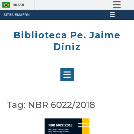
BRASIL
☰
Simplifique!
SITES EMUFRN
Skip
Comunica BR
to
Biblioteca Pe. Jaime
Participe
content
Acesso à informação
Diniz
Legislação
Canais
Tag:
NBR 6022/2018