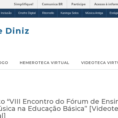
Simplifique!
Comunica BR
Participe
Acesso à infor
Inclusão
Onofre Digital
Ritornello
Kaninga Selos
Música Antiga
Estági
e Diniz
OGO
HEMEROTECA VIRTUAL
VIDEOTECA VIRT
o “VIII Encontro do Fórum de Ensi
sica na Educação Básica” [Videot
l]