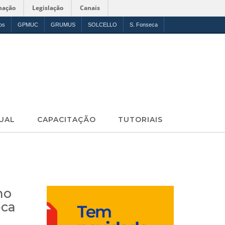
mação
Legislação
Canais
os
GPMUC
GRUMUS
SOLCELLO
S. Fonseca
UAL
CAPACITAÇÃO
TUTORIAIS
no
eca