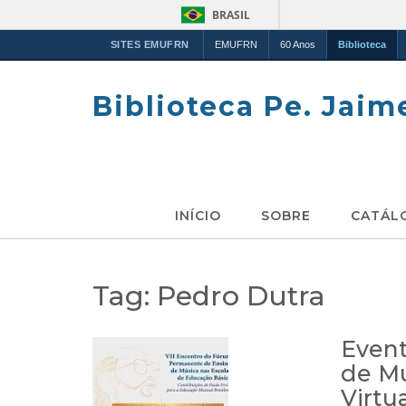
BRASIL
SITES EMUFRN
EMUFRN
60 Anos
Biblioteca
Skip
to
Biblioteca Pe. Jaim
content
INÍCIO
SOBRE
CATÁL
Tag:
Pedro Dutra
Event
de Mú
Virtua