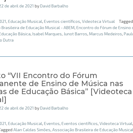
22 de abril de 2021
by
David Barbalho
021
,
Educação Musical
,
Eventos científicos
,
Videoteca Virtual
Tagged
 Brasileira de Educação Musical - ABEM
,
Encontro do Fórum de Ensino 
Educação Básica
,
Isabel Marques
,
Junot Barros
,
Marcus Medeiros
,
Paul
o Dutra
o “VII Encontro do Fórum
nente de Ensino de Música nas
as de Educação Básica” [Videoteca
l]
22 de abril de 2021
by
David Barbalho
021
,
Educação Musical
,
Eventos
,
Eventos científicos
,
Videoteca Virtual
Tagged
Alan Caldas Simões
,
Associação Brasileira de Educação Musical