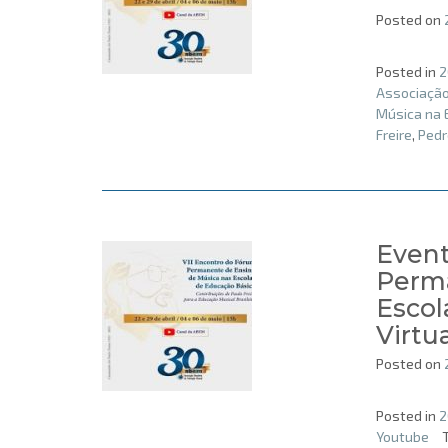
Posted on
Posted in
2
Associação
Música na 
Freire
,
Pedr
Event
Perma
Escol
Virtua
Posted on
Posted in
2
Youtube