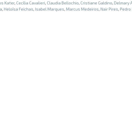
os Kater
,
Cecília Cavalieri
,
Claudia Bellochio
,
Cristiane Galdino
,
Delmary 
ta
,
Heloísa Feichas
,
Isabel Marques
,
Marcus Medeiros
,
Nair Pires
,
Pedro