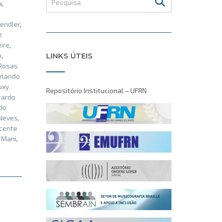
a
,
endler
,
z
eire
,
LINKS ÚTEIS
o
,
 Rosas
rlando
uxy
Repositório Institucional – UFRN
cardo
do
Neves
,
cente
 Mani
,