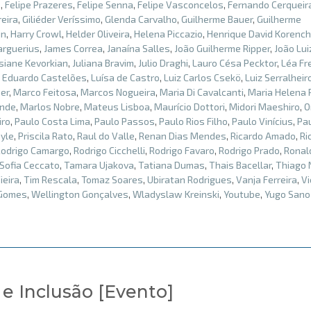
o
,
Felipe Prazeres
,
Felipe Senna
,
Felipe Vasconcelos
,
Fernando Cerqueir
eira
,
Giliéder Veríssimo
,
Glenda Carvalho
,
Guilherme Bauer
,
Guilherme
in
,
Harry Crowl
,
Helder Oliveira
,
Helena Piccazio
,
Henrique David Korench
arguerius
,
James Correa
,
Janaína Salles
,
João Guilherme Ripper
,
João Lui
siane Kevorkian
,
Juliana Bravim
,
Julio Draghi
,
Lauro Césa Pecktor
,
Léa Fr
s Eduardo Castelões
,
Luísa de Castro
,
Luiz Carlos Csekö
,
Luiz Serralheir
er
,
Marco Feitosa
,
Marcos Nogueira
,
Maria Di Cavalcanti
,
Maria Helena
ende
,
Marlos Nobre
,
Mateus Lisboa
,
Maurício Dottori
,
Midori Maeshiro
,
O
iro
,
Paulo Costa Lima
,
Paulo Passos
,
Paulo Rios Filho
,
Paulo Vinícius
,
Pa
oyle
,
Priscila Rato
,
Raul do Valle
,
Renan Dias Mendes
,
Ricardo Amado
,
Ri
Rodrigo Camargo
,
Rodrigo Cicchelli
,
Rodrigo Favaro
,
Rodrigo Prado
,
Ronal
Sofia Ceccato
,
Tamara Ujakova
,
Tatiana Dumas
,
Thais Bacellar
,
Thiago 
ieira
,
Tim Rescala
,
Tomaz Soares
,
Ubiratan Rodrigues
,
Vanja Ferreira
,
Vi
 Gomes
,
Wellington Gonçalves
,
Wladyslaw Kreinski
,
Youtube
,
Yugo Sano
 e Inclusão [Evento]