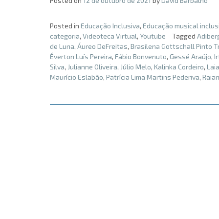
Posted on
12 de outubro de 2021
by
David Barbalho
Posted in
Educação Inclusiva
,
Educação musical inclus
categoria
,
Videoteca Virtual
,
Youtube
Tagged
Adiber
de Luna
,
Áureo DeFreitas
,
Brasilena Gottschall Pinto T
Éverton Luís Pereira
,
Fábio Bonvenuto
,
Gessé Araújo
,
I
Silva
,
Julianne Oliveira
,
Júlio Melo
,
Kalinka Cordeiro
,
Lai
Maurício Eslabão
,
Patrícia Lima Martins Pederiva
,
Raia
Posts
navigation