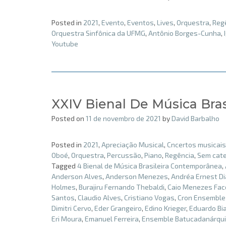
Posted in
2021
,
Evento
,
Eventos
,
Lives
,
Orquestra
,
Reg
Orquestra Sinfônica da UFMG
,
Antônio Borges-Cunha
,
Youtube
XXIV Bienal De Música Bra
Posted on
11 de novembro de 2021
by
David Barbalho
Posted in
2021
,
Apreciação Musical
,
Cncertos musicais
Oboé
,
Orquestra
,
Percussão
,
Piano
,
Regência
,
Sem cate
Tagged
4 Bienal de Música Brasileira Contemporânea
,
Anderson Alves
,
Anderson Menezes
,
Andréa Ernest D
Holmes
,
Burajiru Fernando Thebaldi
,
Caio Menezes Fac
Santos
,
Claudio Alves
,
Cristiano Vogas
,
Cron Ensemble
Dimitri Cervo
,
Eder Grangeiro
,
Edino Krieger
,
Eduardo Bi
Eri Moura
,
Emanuel Ferreira
,
Ensemble Batucadanárqu