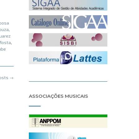
m
bosa
Souza
,
uarez
Mosta
,
ube
posts
→
ASSOCIAÇÕES MUSICAIS