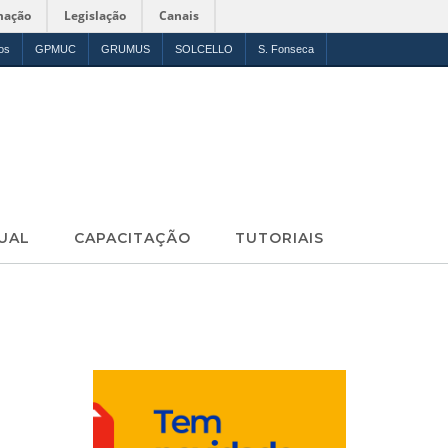
mação
Legislação
Canais
os
GPMUC
GRUMUS
SOLCELLO
S. Fonseca
UAL
CAPACITAÇÃO
TUTORIAIS