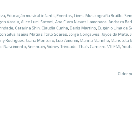
iva
,
Educação musical infantil
,
Eventos
,
Lives
,
Musicografia Braille
,
Se
gon Varela
,
Alice Lumi Satomi
,
Ana Clara Nieves Lamonaca
,
Andreza Bar
rindade
,
Catarina Shin
,
Claudia Cunha
,
Denis Martino
,
Eugênio Lima de 
rton Silva
,
Isaías Matias
,
Ítalo Soares
,
Jorge Gonçalves
,
Joyce da Mata
,
J
any Rodrigues
,
Liana Monteiro
,
Luiz Amorim
,
Marina Marinho
,
Maristela 
ne Nascimento
,
Sembrain
,
Sidney Trindade
,
Thaís Carneiro
,
VIII EMI
,
Yout
Older 