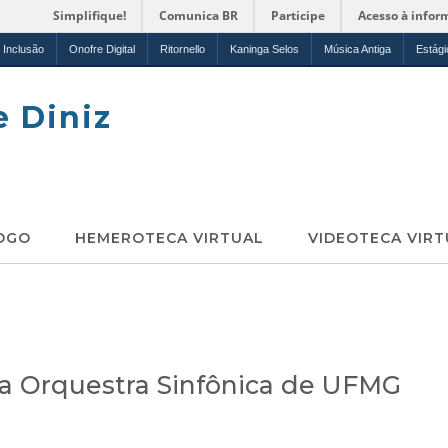
Simplifique!
Comunica BR
Participe
Acesso à infor
Inclusão
Onofre Digital
Ritornello
Kaninga Selos
Música Antiga
Estági
e Diniz
OGO
HEMEROTECA VIRTUAL
VIDEOTECA VIRT
a Orquestra Sinfônica de UFMG