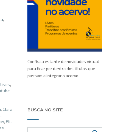
na
,
Confira a estante de novidades virtual
para ficar por dentro dos títulos que
passam a integrar o acervo.
,
Lives
,
utube
a
,
Clara
BUSCA NO SITE
o
,
an
,
Eli-
es