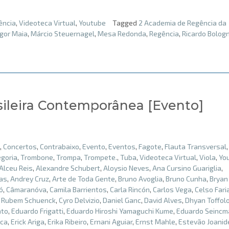
ência
,
Videoteca Virtual
,
Youtube
Tagged
2 Academia de Regência da
Igor Maia
,
Márcio Steuernagel
,
Mesa Redonda
,
Regência
,
Ricardo Bolog
sileira Contemporânea [Evento]
,
Concertos
,
Contrabaixo
,
Evento
,
Eventos
,
Fagote
,
Flauta Transversal
goria
,
Trombone
,
Trompa
,
Trompete.
,
Tuba
,
Videoteca Virtual
,
Viola
,
Yo
Alceu Reis
,
Alexandre Schubert
,
Aloysio Neves
,
Ana Cursino Guariglia
,
ias
,
Andrey Cruz
,
Arte de Toda Gente
,
Bruno Avoglia
,
Bruno Cunha
,
Bryan
ó
,
Câmaranóva
,
Camila Barrientos
,
Carla Rincón
,
Carlos Vega
,
Celso Fari
 Rubem Schuenck
,
Cyro Delvizio
,
Daniel Ganc
,
David Alves
,
Dhyan Toffol
ato
,
Eduardo Frigatti
,
Eduardo Hiroshi Yamaguchi Kume
,
Eduardo Seincm
ica
,
Erick Ariga
,
Erika Ribeiro
,
Ernani Aguiar
,
Ernst Mahle
,
Estevão Joanid