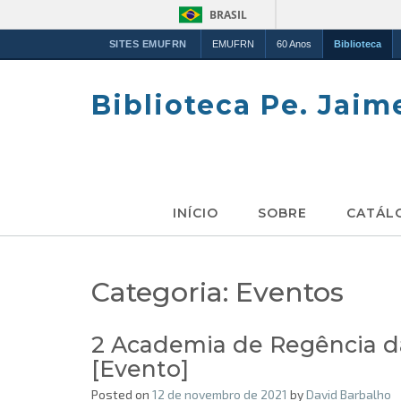
BRASIL
SITES EMUFRN
EMUFRN
60 Anos
Biblioteca
Skip
to
Biblioteca Pe. Jaim
content
INÍCIO
SOBRE
CATÁL
Categoria:
Eventos
2 Academia de Regência d
[Evento]
Posted on
12 de novembro de 2021
by
David Barbalho