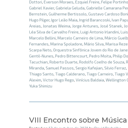
Dottori
,
Everson Moraes
,
Ezquiel Freire
,
Felipe Portinh
Gabriel Xavier
,
Gabriela Geluda
,
Gabrielle Camarana Per
Bernstein
,
Guilherme Bertissolo
,
Gustavo Cardoso Bon
Hugo Pilger
,
Igor Leão Maia
,
Ingrid Barancoski
,
Ivan Pap
Areias
,
Jonatas Weima
,
Jorge Antunes
,
José Stanek
,
Jo
Léa Silva de Carvalho Freire
,
Luigi Antonio Irlandini
,
Lui
Marcelo Bellini
,
Marcelo Carneiro de Lima
,
Márcio Guelb
Fernandes
,
Marina Spoladore
,
Mário Silva
,
Marisa Rez
Scarpa Neto
,
Orquestra Sinfônica Jovem do Rio de Jane
Gentil-Nunes
,
Pedro Bittencourt
,
Pedro Moita
,
Philip D
Tacuchian
,
Roberto Duarte
,
Rodolfo Coelho de Souza
,
Miranda
,
Samuel Passos
,
Sergio Kafejian
,
Silvio Ferraz
,
Thiago Santo
,
Tiago Calderano
,
Tiago Carneiro
,
Tiago V
Alexim
,
Victor Hugo Rego
,
Vinícius Baldaia
,
Wellington
Yuka Shimizu
VIII Encontro sobre Música