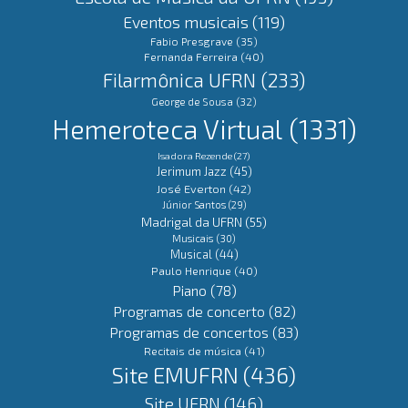
Eventos musicais
(119)
Fabio Presgrave
(35)
Fernanda Ferreira
(40)
Filarmônica UFRN
(233)
George de Sousa
(32)
Hemeroteca Virtual
(1331)
Isadora Rezende
(27)
Jerimum Jazz
(45)
José Everton
(42)
Júnior Santos
(29)
Madrigal da UFRN
(55)
Musicais
(30)
Musical
(44)
Paulo Henrique
(40)
Piano
(78)
Programas de concerto
(82)
Programas de concertos
(83)
Recitais de música
(41)
Site EMUFRN
(436)
Site UFRN
(146)