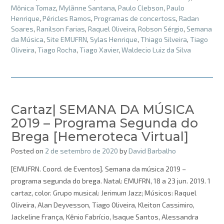
Mônica Tomaz
,
Mylãnne Santana
,
Paulo Clebson
,
Paulo
Henrique
,
Péricles Ramos
,
Programas de concertoss
,
Radan
Soares
,
Ranilson Farias
,
Raquel Oliveira
,
Robson Sérgio
,
Semana
da Música
,
Site EMUFRN
,
Sylas Henrique
,
Thiago Silveira
,
Tiago
Oliveira
,
Tiago Rocha
,
Tiago Xavier
,
Waldecio Luiz da Silva
Cartaz| SEMANA DA MÚSICA
2019 – Programa Segunda do
Brega [Hemeroteca Virtual]
Posted on
2 de setembro de 2020
by
David Barbalho
[EMUFRN. Coord. de Eventos]. Semana da música 2019 –
programa segunda do brega. Natal: EMUFRN, 18 a 23 jun. 2019. 1
cartaz, color. Grupo musical: Jerimum Jazz; Músicos: Raquel
Oliveira, Alan Deyvesson, Tiago Oliveira, Kleiton Cassimiro,
Jackeline França, Kênio Fabrício, Isaque Santos, Alessandra