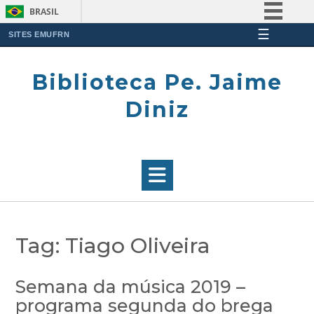
BRASIL
☰
Simplifique!
SITES EMUFRN
Skip
Comunica BR
to
Biblioteca Pe. Jaime
Participe
content
Acesso à informação
Diniz
Legislação
Canais
Tag:
Tiago Oliveira
Semana da música 2019 –
programa segunda do brega