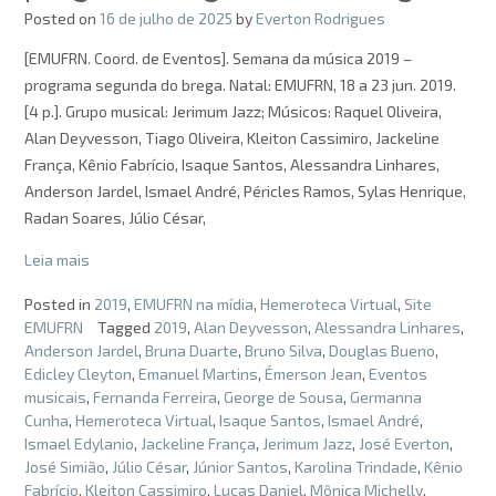
Posted on
16 de julho de 2025
by
Everton Rodrigues
[EMUFRN. Coord. de Eventos]. Semana da música 2019 –
programa segunda do brega. Natal: EMUFRN, 18 a 23 jun. 2019.
[4 p.]. Grupo musical: Jerimum Jazz; Músicos: Raquel Oliveira,
Alan Deyvesson, Tiago Oliveira, Kleiton Cassimiro, Jackeline
França, Kênio Fabrício, Isaque Santos, Alessandra Linhares,
Anderson Jardel, Ismael André, Péricles Ramos, Sylas Henrique,
Radan Soares, Júlio César,
Leia mais
Posted in
2019
,
EMUFRN na mídia
,
Hemeroteca Virtual
,
Site
EMUFRN
Tagged
2019
,
Alan Deyvesson
,
Alessandra Linhares
,
Anderson Jardel
,
Bruna Duarte
,
Bruno Silva
,
Douglas Bueno
,
Edicley Cleyton
,
Emanuel Martins
,
Émerson Jean
,
Eventos
musicais
,
Fernanda Ferreira
,
George de Sousa
,
Germanna
Cunha
,
Hemeroteca Virtual
,
Isaque Santos
,
Ismael André
,
Ismael Edylanio
,
Jackeline França
,
Jerimum Jazz
,
José Everton
,
José Simião
,
Júlio César
,
Júnior Santos
,
Karolina Trindade
,
Kênio
Fabrício
,
Kleiton Cassimiro
,
Lucas Daniel
,
Mônica Michelly
,