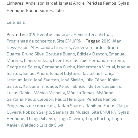
Linhares, Anderson Jardel, Ismael André, Péricles Ramos, Sylas
Henrique, Radan Soares, Júlio
Leia mais
Posted in
2019
,
Eventos musicais
,
Hemeroteca Virtual
,
Programas de concertos
,
Site EMUFRN
Tagged
2019
,
Alan
Deyvesson
,
Alessandra Linhares
,
Anderson Jardel
,
Bruna
Duarte
,
Bruno Silva
,
Douglas Bueno
,
Edicley Cleyton
,
Emanuel
Martins
,
Émerson Jean
,
Eventos musicais
,
Fernanda Ferreira
,
George de Sousa
,
Germanna Cunha
,
Hemeroteca Virtual
,
Isaque
Santos
,
Ismael André
,
Ismael Edylanio
,
Jackeline França
,
Jerimum Jazz
,
José Everton
,
José Simião
,
Júlio César
,
Júnior
Santos
,
Karolina Trindade
,
Kênio Fabrício
,
Kleiton Cassimiro
,
Lucas Daniel
,
Mônica Michelly
,
Mônica Tomaz
,
Mylãnne
Santana
,
Paulo Clebson
,
Paulo Henrique
,
Péricles Ramos
,
Programas de concertos
,
Radan Soares
,
Ranilson Farias
,
Raquel
Oliveira
,
Robson Sérgio
,
Semana da Música
,
Site EMUFRN
,
Sylas
Henrique
,
Thiago Silveira
,
Tiago Oliveira
,
Tiago Rocha
,
Tiago
Xavier
,
Waldecio Luiz da Silva