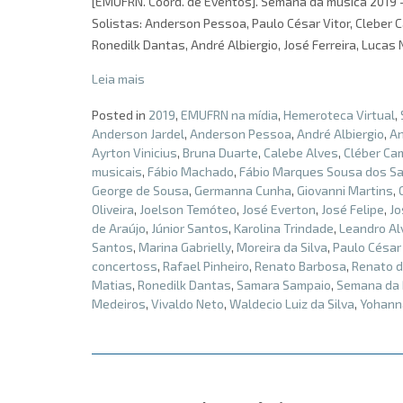
[EMUFRN. Coord. de Eventos]. Semana da música 2019 – p
Solistas: Anderson Pessoa, Paulo César Vitor, Cleber 
Ronedilk Dantas, André Albiergio, José Ferreira, Lucas 
Leia mais
Posted in
2019
,
EMUFRN na mídia
,
Hemeroteca Virtual
,
Anderson Jardel
,
Anderson Pessoa
,
André Albiergio
,
An
Ayrton Vinicius
,
Bruna Duarte
,
Calebe Alves
,
Cléber Ca
musicais
,
Fábio Machado
,
Fábio Marques Sousa dos S
George de Sousa
,
Germanna Cunha
,
Giovanni Martins
,
Oliveira
,
Joelson Temóteo
,
José Everton
,
José Felipe
,
Jo
de Araújo
,
Júnior Santos
,
Karolina Trindade
,
Leandro Al
Santos
,
Marina Gabrielly
,
Moreira da Silva
,
Paulo César 
concertoss
,
Rafael Pinheiro
,
Renato Barbosa
,
Renato d
Matias
,
Ronedilk Dantas
,
Samara Sampaio
,
Semana da
Medeiros
,
Vivaldo Neto
,
Waldecio Luiz da Silva
,
Yohann