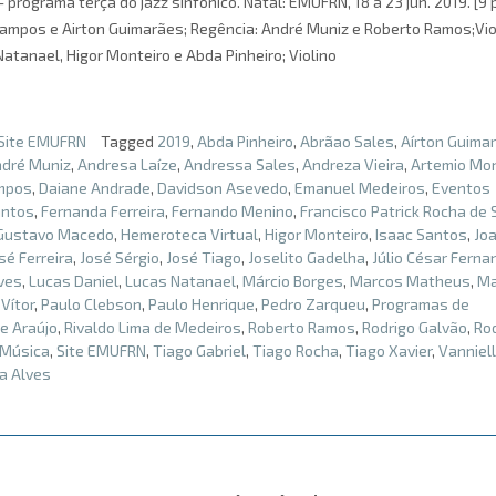
rograma terça do jazz sinfônico. Natal: EMUFRN, 18 a 23 jun. 2019. [9 p
Campos e Airton Guimarães; Regência: André Muniz e Roberto Ramos;Viol
Natanael, Higor Monteiro e Abda Pinheiro; Violino
Site EMUFRN
Tagged
2019
,
Abda Pinheiro
,
Abrãao Sales
,
Aírton Guima
dré Muniz
,
Andresa Laíze
,
Andressa Sales
,
Andreza Vieira
,
Artemio Mon
mpos
,
Daiane Andrade
,
Davidson Asevedo
,
Emanuel Medeiros
,
Eventos
antos
,
Fernanda Ferreira
,
Fernando Menino
,
Francisco Patrick Rocha de
Gustavo Macedo
,
Hemeroteca Virtual
,
Higor Monteiro
,
Isaac Santos
,
Jo
sé Ferreira
,
José Sérgio
,
José Tiago
,
Joselito Gadelha
,
Júlio César Fern
ves
,
Lucas Daniel
,
Lucas Natanael
,
Márcio Borges
,
Marcos Matheus
,
Ma
Vítor
,
Paulo Clebson
,
Paulo Henrique
,
Pedro Zarqueu
,
Programas de
e Araújo
,
Rivaldo Lima de Medeiros
,
Roberto Ramos
,
Rodrigo Galvão
,
Ro
 Música
,
Site EMUFRN
,
Tiago Gabriel
,
Tiago Rocha
,
Tiago Xavier
,
Vanniel
a Alves