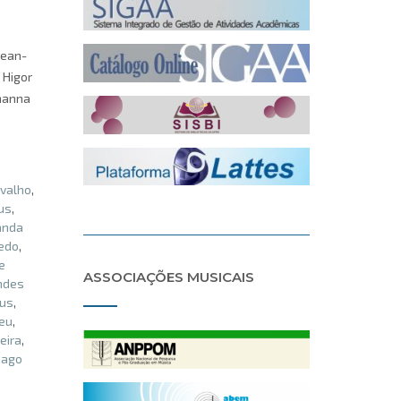
Jean-
 Higor
ohanna
valho
,
ius
,
anda
edo
,
e
ASSOCIAÇÕES MUSICAIS
andes
us
,
eu
,
eira
,
iago