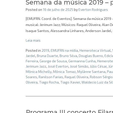
Semana da música 2019 – 
Posted on
16 de julho de 2025
by
Everton Rodrigues
[EMUFRN. Coord. de Eventos]. Semana da música 2019 – 
musical: Jerimum Jazz; Músicos: Raquel Oliveira, Alan De
Isaque Santos, Alessandra Linhares, Anderson Jardel, 
Leia mais
Posted in
2019
,
EMUFRN na mídia
,
Hemeroteca Virtual
,
Jardel
,
Bruna Duarte
,
Bruno Silva
,
Douglas Bueno
,
Edicl
Ferreira
,
George de Sousa
,
Germanna Cunha
,
Hemerotec
Jerimum Jazz
,
José Everton
,
José Simião
,
Júlio César
,
Jú
Mônica Michelly
,
Mônica Tomaz
,
Mylãnne Santana
,
Pau
Soares
,
Ranilson Farias
,
Raquel Oliveira
,
Robson Sérgio
Oliveira
,
Tiago Rocha
,
Tiago Xavier
,
Waldecio Luiz da Si
Programa III concerto Fil