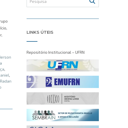
Grupo
ício,
LINKS ÚTEIS
r,
Repositório Institucional – UFRN
derson
a
nça
,
aniel
,
Radan
o