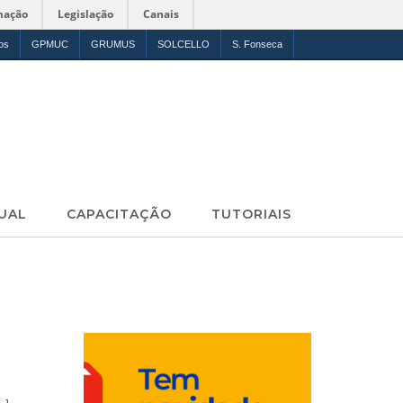
mação
Legislação
Canais
os
GPMUC
GRUMUS
SOLCELLO
S. Fonseca
UAL
CAPACITAÇÃO
TUTORIAIS