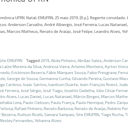
armônica UFRN. Natal: EMUFRN, 25 maio 2019. [6 p.]. Regente convidado: 
icos: Anderson Carvalho, André Albiergio, José Ferreira, Lucas Natanael,
ias, Marcos Matheus, Renato de Araújo, José Felipe, Leandro Alves, Y
Site EMUFRN
Tagged
2019
,
Abda Pinheiro
,
Abrãao Sales
,
Anderson Car
 Laíze Moreira da Silva
,
Andreza Vieira
,
Artemio Monteiro
,
Ayrton Vinic
evedo
,
Erickinson Bezerra
,
Fábio Marques Sousa
,
Fabio Presgrave
,
Fern
ble
,
George de Sousa
,
Germanna Cunha
,
Gilvando Pereira
,
Gustavo Mac
go Cardoso
,
Isaac Santos
,
Ivanilson Duarte
,
Jean-François Rivest
,
Joab
sé Ferreira
,
José Sérgio
,
José Tiago
,
Joselito Gadelha
,
Júlio César Fern
dro Alves
,
Lucas Daniel
,
Lucas Natanael
,
Márcio Borges
,
Marcos Mathe
athália Lima
,
Paulo Clebson
,
Paulo França
,
Paulo Henrique
,
Pedro Zarqu
Feitosa
,
Rafael Pinheiro
,
Renato Barbosa
,
Renato de Araújo
,
Robério Per
r Bezerra
,
Rudson Ricelli
,
Samara Sampaio
,
Site EMUFRN
,
Tiago Rocha
,
T
Wesley Fernandes
,
Yohanna Alves