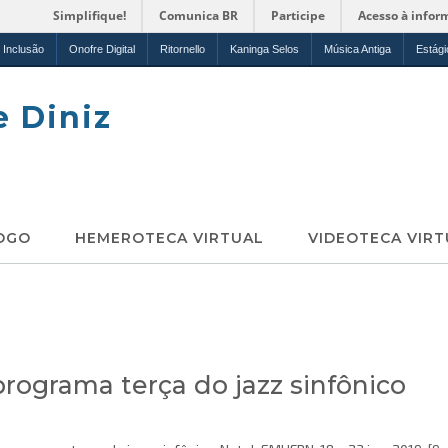
Simplifique!
Comunica BR
Participe
Acesso à infor
Inclusão
Onofre Digital
Ritornello
Kaninga Selos
Música Antiga
Estági
e Diniz
OGO
HEMEROTECA VIRTUAL
VIDEOTECA VIRT
rograma terça do jazz sinfônico