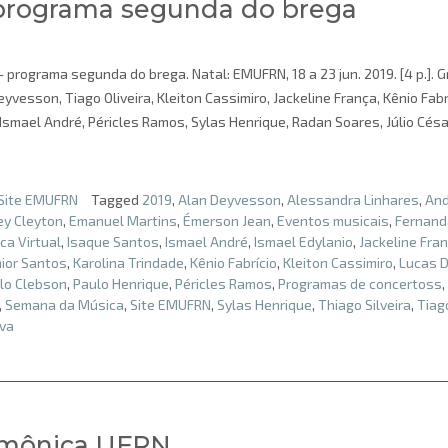
programa segunda do brega
programa segunda do brega. Natal: EMUFRN, 18 a 23 jun. 2019. [4 p.]. 
yvesson, Tiago Oliveira, Kleiton Cassimiro, Jackeline França, Kênio Fabr
Ismael André, Péricles Ramos, Sylas Henrique, Radan Soares, Júlio Césa
Site EMUFRN
Tagged
2019
,
Alan Deyvesson
,
Alessandra Linhares
,
An
ey Cleyton
,
Emanuel Martins
,
Émerson Jean
,
Eventos musicais
,
Fernand
a Virtual
,
Isaque Santos
,
Ismael André
,
Ismael Edylanio
,
Jackeline Fra
nior Santos
,
Karolina Trindade
,
Kênio Fabrício
,
Kleiton Cassimiro
,
Lucas D
lo Clebson
,
Paulo Henrique
,
Péricles Ramos
,
Programas de concertoss
,
,
Semana da Música
,
Site EMUFRN
,
Sylas Henrique
,
Thiago Silveira
,
Tiag
lva
armônica UFRN