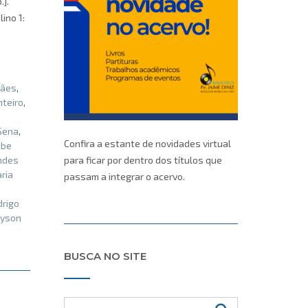
.].
ino 1:
rães
,
teiro
,
 Sena
,
Confira a estante de novidades virtual
abe
andes
para ficar por dentro dos títulos que
ria
passam a integrar o acervo.
drigo
lyson
BUSCA NO SITE