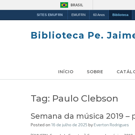
BRASIL
SITES EMUFRN
EMUFRN
60 Anos
Biblioteca
Skip
to
Biblioteca Pe. Jaim
content
INÍCIO
SOBRE
CATÁL
Tag:
Paulo Clebson
Semana da música 2019 – p
Posted on
16 de julho de 2025
by
Everton Rodrigues