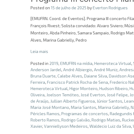
Posted on
15 de julho de 2025
by
Everton Rodrigues
[EMUFRN. Coord. de Eventos]. Programa III concerto Fil
François Rivest; Solista convidado: Alvaro Siviero; Mús
Monteiro, Abda Pinheiro, Samara Sampaio, Rodrigo Mat
Alves, Marina Gabrielly, Pedro
Leia mais
Posted in
2019
,
EMUFRN na mídia
,
Hemeroteca Virtual
,
Anderson Jardel
,
André Albiergio
,
André Muniz
,
Andresa
Bruna Duarte
,
Calebe Alves
,
Daiane Silva
,
Davidson As
Ferreira
,
Francisco Patrick Rocha de Sena
,
Frederico Na
Hemeroteca Virtual
,
Higor Monteiro
,
Hudson Ribeiro
,
Hu
Oliveira
,
Joelson Temóteo
,
José Everton
,
José Felipe
,
Jo
de Araújo
,
Jullian Alberto Figueroa
,
Júnior Santos
,
Lean
Maria José Montano
,
Maria Santos
,
Marina Gabrielly
,
N
Péricles Ramos
,
Programas de concertos
,
Radegundis 
Roberto Ramos
,
Rodrigo Galvão
,
Rodrigo Matias
,
Rucke
Xavier
,
Vanniellyson Medeiros
,
Waldecio Luiz da Silva
,