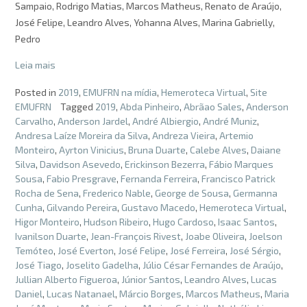
Sampaio, Rodrigo Matias, Marcos Matheus, Renato de Araújo,
José Felipe, Leandro Alves, Yohanna Alves, Marina Gabrielly,
Pedro
Leia mais
Posted in
2019
,
EMUFRN na mídia
,
Hemeroteca Virtual
,
Site
EMUFRN
Tagged
2019
,
Abda Pinheiro
,
Abrãao Sales
,
Anderson
Carvalho
,
Anderson Jardel
,
André Albiergio
,
André Muniz
,
Andresa Laíze Moreira da Silva
,
Andreza Vieira
,
Artemio
Monteiro
,
Ayrton Vinicius
,
Bruna Duarte
,
Calebe Alves
,
Daiane
Silva
,
Davidson Asevedo
,
Erickinson Bezerra
,
Fábio Marques
Sousa
,
Fabio Presgrave
,
Fernanda Ferreira
,
Francisco Patrick
Rocha de Sena
,
Frederico Nable
,
George de Sousa
,
Germanna
Cunha
,
Gilvando Pereira
,
Gustavo Macedo
,
Hemeroteca Virtual
,
Higor Monteiro
,
Hudson Ribeiro
,
Hugo Cardoso
,
Isaac Santos
,
Ivanilson Duarte
,
Jean-François Rivest
,
Joabe Oliveira
,
Joelson
Temóteo
,
José Everton
,
José Felipe
,
José Ferreira
,
José Sérgio
,
José Tiago
,
Joselito Gadelha
,
Júlio César Fernandes de Araújo
,
Jullian Alberto Figueroa
,
Júnior Santos
,
Leandro Alves
,
Lucas
Daniel
,
Lucas Natanael
,
Márcio Borges
,
Marcos Matheus
,
Maria