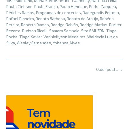
José Montano
,
Maria Santos
,
Marina Gabrielly
,
Nathália Lima
,
Paulo Clebson
,
Paulo França
,
Paulo Henrique
,
Pedro Zarqueu
,
Péricles Ramos
,
Programas de concertos
,
Radegundis Feitosa
,
Rafael Pinheiro
,
Renato Barbosa
,
Renato de Araújo
,
Robério
Pereira
,
Roberto Ramos
,
Rodrigo Galvão
,
Rodrigo Matias
,
Rucker
Bezerra
,
Rudson Ricelli
,
Samara Sampaio
,
Site EMUFRN
,
Tiago
Rocha
,
Tiago Xavier
,
Vanniellyson Medeiros
,
Waldecio Luiz da
Silva
,
Wesley Fernandes
,
Yohanna Alves
Posts
Older posts
→
navigation