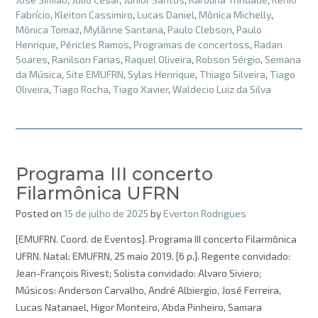
Fabrício
,
Kleiton Cassimiro
,
Lucas Daniel
,
Mônica Michelly
,
Mônica Tomaz
,
Mylãnne Santana
,
Paulo Clebson
,
Paulo
Henrique
,
Péricles Ramos
,
Programas de concertoss
,
Radan
Soares
,
Ranilson Farias
,
Raquel Oliveira
,
Robson Sérgio
,
Semana
da Música
,
Site EMUFRN
,
Sylas Henrique
,
Thiago Silveira
,
Tiago
Oliveira
,
Tiago Rocha
,
Tiago Xavier
,
Waldecio Luiz da Silva
Programa III concerto
Filarmônica UFRN
Posted on
15 de julho de 2025
by
Everton Rodrigues
[EMUFRN. Coord. de Eventos]. Programa III concerto Filarmônica
UFRN. Natal: EMUFRN, 25 maio 2019. [6 p.]. Regente convidado:
Jean-François Rivest; Solista convidado: Alvaro Siviero;
Músicos: Anderson Carvalho, André Albiergio, José Ferreira,
Lucas Natanael, Higor Monteiro, Abda Pinheiro, Samara