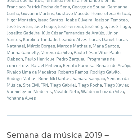
Sousa dos Santos
,
Fernanda Ferreira
,
Fernando Menino
,
Francisco Patrick Rocha de Sena
,
George de Sousa
,
Germanna
Cunha
,
Giovanni Martins
,
Gustavo Macedo
,
Hemeroteca Virtual
,
Higor Monteiro
,
Isaac Santos
,
Joabe Oliveira
,
Joelson Temóteo
,
José Everton
,
José Felipe
,
José Ferreira
,
José Sérgio
,
José Tiago
,
Joselito Gadelha
,
Júlio César Fernandes de Araújo
,
Júnior
Santos
,
Karolina Trindade
,
Leandro Alves
,
Lucas Daniel
,
Lucas
Natanael
,
Márcio Borges
,
Marcos Matheus
,
Maria Santos
,
Marina Gabrielly
,
Moreira da Silva
,
Paulo César Vítor
,
Paulo
Clebson
,
Paulo Henrique
,
Pedro Zarqueu
,
Programas de
concertoss
,
Rafael Pinheiro
,
Renato Barbosa
,
Renato de Araújo
,
Rivaldo Lima de Medeiros
,
Roberto Ramos
,
Rodrigo Galvão
,
Rodrigo Matias
,
Ronedilk Dantas
,
Samara Sampaio
,
Semana da
Música
,
Site EMUFRN
,
Tiago Gabriel
,
Tiago Rocha
,
Tiago Xavier
,
Vanniellyson Medeiros
,
Vivaldo Neto
,
Waldecio Luiz da Silva
,
Yohanna Alves
Semana da música 2019 –