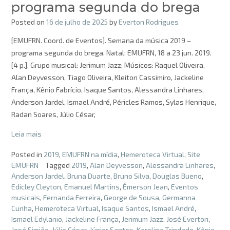
programa segunda do brega
Posted on
16 de julho de 2025
by
Everton Rodrigues
[EMUFRN. Coord. de Eventos]. Semana da música 2019 –
programa segunda do brega. Natal: EMUFRN, 18 a 23 jun. 2019.
[4 p.]. Grupo musical: Jerimum Jazz; Músicos: Raquel Oliveira,
Alan Deyvesson, Tiago Oliveira, Kleiton Cassimiro, Jackeline
França, Kênio Fabrício, Isaque Santos, Alessandra Linhares,
Anderson Jardel, Ismael André, Péricles Ramos, Sylas Henrique,
Radan Soares, Júlio César,
Leia mais
Posted in
2019
,
EMUFRN na mídia
,
Hemeroteca Virtual
,
Site
EMUFRN
Tagged
2019
,
Alan Deyvesson
,
Alessandra Linhares
,
Anderson Jardel
,
Bruna Duarte
,
Bruno Silva
,
Douglas Bueno
,
Edicley Cleyton
,
Emanuel Martins
,
Émerson Jean
,
Eventos
musicais
,
Fernanda Ferreira
,
George de Sousa
,
Germanna
Cunha
,
Hemeroteca Virtual
,
Isaque Santos
,
Ismael André
,
Ismael Edylanio
,
Jackeline França
,
Jerimum Jazz
,
José Everton
,
José Simião
,
Júlio César
,
Júnior Santos
,
Karolina Trindade
,
Kênio