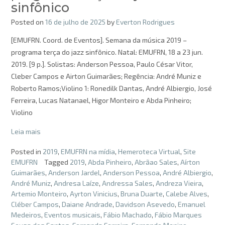
sinfônico
Posted on
16 de julho de 2025
by
Everton Rodrigues
[EMUFRN. Coord. de Eventos]. Semana da música 2019 –
programa terça do jazz sinfônico. Natal: EMUFRN, 18 a 23 jun.
2019. [9 p.]. Solistas: Anderson Pessoa, Paulo César Vitor,
Cleber Campos e Airton Guimarães; Regência: André Muniz e
Roberto Ramos;Violino 1: Ronedilk Dantas, André Albiergio, José
Ferreira, Lucas Natanael, Higor Monteiro e Abda Pinheiro;
Violino
Leia mais
Posted in
2019
,
EMUFRN na mídia
,
Hemeroteca Virtual
,
Site
EMUFRN
Tagged
2019
,
Abda Pinheiro
,
Abrãao Sales
,
Aírton
Guimarães
,
Anderson Jardel
,
Anderson Pessoa
,
André Albiergio
,
André Muniz
,
Andresa Laíze
,
Andressa Sales
,
Andreza Vieira
,
Artemio Monteiro
,
Ayrton Vinicius
,
Bruna Duarte
,
Calebe Alves
,
Cléber Campos
,
Daiane Andrade
,
Davidson Asevedo
,
Emanuel
Medeiros
,
Eventos musicais
,
Fábio Machado
,
Fábio Marques