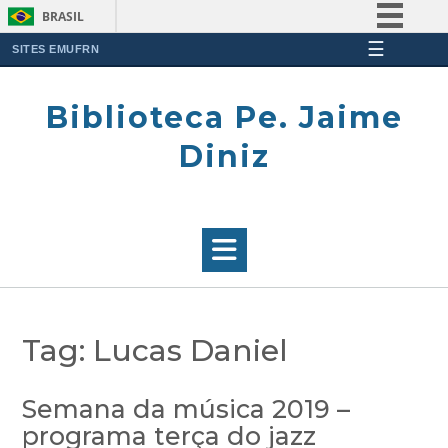
BRASIL
☰
Simplifique!
SITES EMUFRN
Skip
Comunica BR
to
Biblioteca Pe. Jaime
Participe
content
Acesso à informação
Diniz
Legislação
Canais
Tag:
Lucas Daniel
Semana da música 2019 –
programa terça do jazz