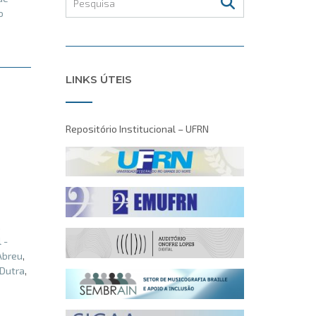
o
LINKS ÚTEIS
Repositório Institucional – UFRN
,
 -
Abreu
,
 Dutra
,