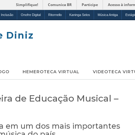
Simplifique!
Comunica BR
Participe
Acesso à infor
Inclusão
Onofre Digital
Ritornello
Kaninga Selos
Música Antiga
Estági
e Diniz
OGO
HEMEROTECA VIRTUAL
VIDEOTECA VIRT
eira de Educação Musical –
a em um dos mais importantes
música do país