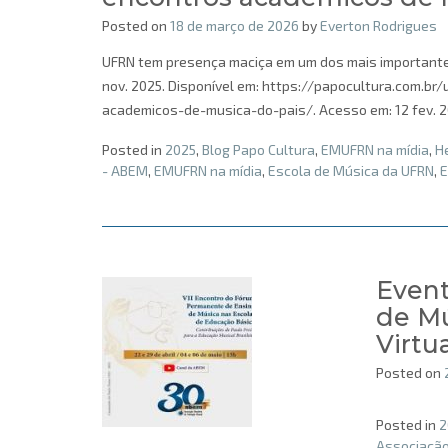
Posted on
18 de março de 2026
by
Everton Rodrigues
UFRN tem presença maciça em um dos mais importantes 
nov. 2025. Disponível em: https://papocultura.com.
academicos-de-musica-do-pais/. Acesso em: 12 fev. 20
Posted in
2025
,
Blog Papo Cultura
,
EMUFRN na mídia
,
H
- ABEM
,
EMUFRN na mídia
,
Escola de Música da UFRN
,
E
Event
de Mú
Virtua
Posted on
Posted in
2
Associação