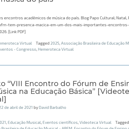
encontros acadêmicos de música do país. Blog Papo Cultural; Natal, 
br/ufrn-tem-presenca-macica-em-um-dos-mais-importantes-encontros-
26. [Link PDF]
emeroteca Virtual
Tagged
2025
,
Associação Brasileira de Educação M
ventos - Congresso
,
Hemeroteca Virtual
o “VIII Encontro do Fórum de Ensi
sica na Educação Básica” [Videot
l]
22 de abril de 2021
by
David Barbalho
021
,
Educação Musical
,
Eventos científicos
,
Videoteca Virtual
Tagged
 Brasileira de Educação Musical - ABEM
,
Encontro do Fórum de Ensino 