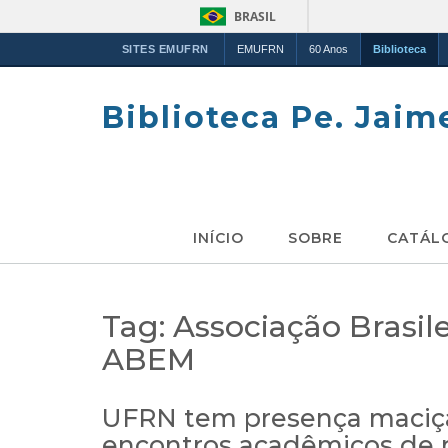
BRASIL
SITES EMUFRN
EMUFRN
60 Anos
Biblioteca
Skip
to
Biblioteca Pe. Jaim
content
INÍCIO
SOBRE
CATÁL
Tag:
Associação Brasil
ABEM
UFRN tem presença maciç
encontros acadêmicos de 