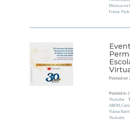
Música na 
Freire
,
Pedr
Event
Perma
Escol
Virtua
Posted on
Posted in
2
Youtube
ABEM
,
Carl
Flávia Nari
Youtube