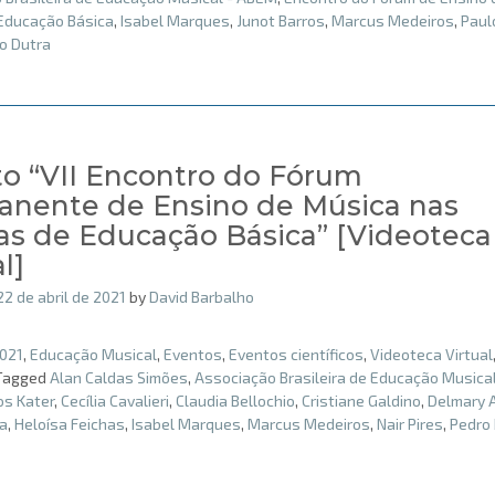
Educação Básica
,
Isabel Marques
,
Junot Barros
,
Marcus Medeiros
,
Paul
o Dutra
o “VII Encontro do Fórum
nente de Ensino de Música nas
as de Educação Básica” [Videoteca
l]
22 de abril de 2021
by
David Barbalho
021
,
Educação Musical
,
Eventos
,
Eventos científicos
,
Videoteca Virtual
Tagged
Alan Caldas Simões
,
Associação Brasileira de Educação Musical
os Kater
,
Cecília Cavalieri
,
Claudia Bellochio
,
Cristiane Galdino
,
Delmary 
ta
,
Heloísa Feichas
,
Isabel Marques
,
Marcus Medeiros
,
Nair Pires
,
Pedro