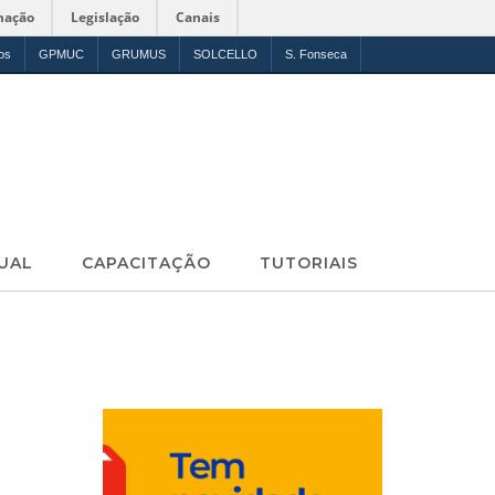
mação
Legislação
Canais
os
GPMUC
GRUMUS
SOLCELLO
S. Fonseca
UAL
CAPACITAÇÃO
TUTORIAIS