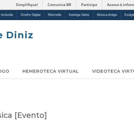
Simplifique!
Comunica BR
Participe
Acesso à infor
Inclusão
Onofre Digital
Ritornello
Kaninga Selos
Música Antiga
Estági
e Diniz
OGO
HEMEROTECA VIRTUAL
VIDEOTECA VIRT
ica [Evento]