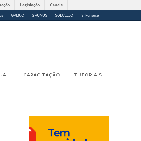
mação
Legislação
Canais
os
GPMUC
GRUMUS
SOLCELLO
S. Fonseca
UAL
CAPACITAÇÃO
TUTORIAIS