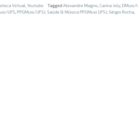
oteca Virtual
,
Youtube
Tagged
Alexandre Magno
,
Carina Joly
,
DMusi/
usi/UFS
,
PPGMusi/UFSJ
,
Saúde & Música PPGMusi UFSJ
,
Sérgio Rocha
,