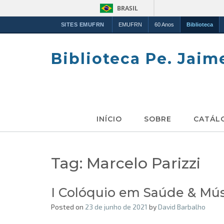
BRASIL
SITES EMUFRN
EMUFRN
60 Anos
Biblioteca
Skip
to
Biblioteca Pe. Jaim
content
INÍCIO
SOBRE
CATÁL
Tag:
Marcelo Parizzi
I Colóquio em Saúde & Mús
Posted on
23 de junho de 2021
by
David Barbalho