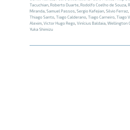
Tacuchian
,
Roberto Duarte
,
Rodolfo Coelho de Souza
,
Miranda
,
Samuel Passos
,
Sergio Kafejian
,
Silvio Ferraz
,
Thiago Santo
,
Tiago Calderano
,
Tiago Carneiro
,
Tiago V
Alexim
,
Victor Hugo Rego
,
Vinícius Baldaia
,
Wellington
Yuka Shimizu
Posts
navigation