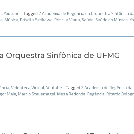
l
,
Youtube
Tagged
2 Academia de Regência da Orquestra Sinfônica d
ca
,
Música
,
Priscila Fuzikawa
,
Priscila Viana
,
Saúde
,
Saúde do Músico
,
Y
a Orquestra Sinfônica de UFMG
ência
,
Videoteca Virtual
,
Youtube
Tagged
2 Academia de Regência da
Igor Maia
,
Márcio Steuernagel
,
Mesa Redonda
,
Regência
,
Ricardo Bolog