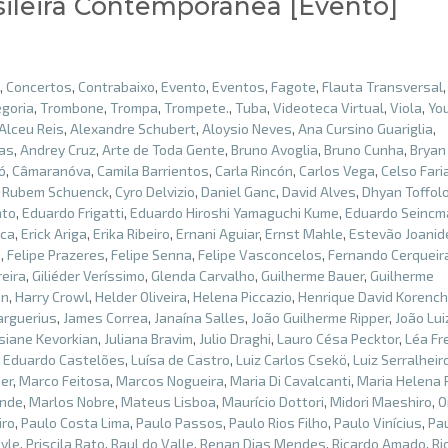
sileira Contemporânea [Evento]
,
Concertos
,
Contrabaixo
,
Evento
,
Eventos
,
Fagote
,
Flauta Transversal
goria
,
Trombone
,
Trompa
,
Trompete.
,
Tuba
,
Videoteca Virtual
,
Viola
,
Yo
Alceu Reis
,
Alexandre Schubert
,
Aloysio Neves
,
Ana Cursino Guariglia
,
ias
,
Andrey Cruz
,
Arte de Toda Gente
,
Bruno Avoglia
,
Bruno Cunha
,
Bryan
ó
,
Câmaranóva
,
Camila Barrientos
,
Carla Rincón
,
Carlos Vega
,
Celso Fari
 Rubem Schuenck
,
Cyro Delvizio
,
Daniel Ganc
,
David Alves
,
Dhyan Toffol
ato
,
Eduardo Frigatti
,
Eduardo Hiroshi Yamaguchi Kume
,
Eduardo Seincm
ica
,
Erick Ariga
,
Erika Ribeiro
,
Ernani Aguiar
,
Ernst Mahle
,
Estevão Joanid
o
,
Felipe Prazeres
,
Felipe Senna
,
Felipe Vasconcelos
,
Fernando Cerqueir
eira
,
Giliéder Veríssimo
,
Glenda Carvalho
,
Guilherme Bauer
,
Guilherme
in
,
Harry Crowl
,
Helder Oliveira
,
Helena Piccazio
,
Henrique David Korench
arguerius
,
James Correa
,
Janaína Salles
,
João Guilherme Ripper
,
João Lui
siane Kevorkian
,
Juliana Bravim
,
Julio Draghi
,
Lauro Césa Pecktor
,
Léa Fr
s Eduardo Castelões
,
Luísa de Castro
,
Luiz Carlos Csekö
,
Luiz Serralheir
er
,
Marco Feitosa
,
Marcos Nogueira
,
Maria Di Cavalcanti
,
Maria Helena
ende
,
Marlos Nobre
,
Mateus Lisboa
,
Maurício Dottori
,
Midori Maeshiro
,
O
iro
,
Paulo Costa Lima
,
Paulo Passos
,
Paulo Rios Filho
,
Paulo Vinícius
,
Pa
oyle
,
Priscila Rato
,
Raul do Valle
,
Renan Dias Mendes
,
Ricardo Amado
,
Ri