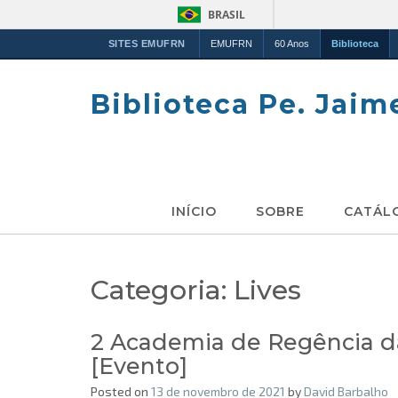
BRASIL
SITES EMUFRN
EMUFRN
60 Anos
Biblioteca
Skip
to
Biblioteca Pe. Jaim
content
INÍCIO
SOBRE
CATÁL
Categoria:
Lives
2 Academia de Regência d
[Evento]
Posted on
13 de novembro de 2021
by
David Barbalho