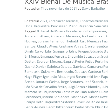
XXIV Bienal De Música Bra
Posted on
11 de novembro de 2021
by
David Barbalho
Posted in
2021
,
Apreciação Musical
,
Cncertos musicais
Oboé
,
Orquestra
,
Percussão
,
Piano
,
Regência
,
Sem cate
Tagged
4 Bienal de Música Brasileira Contemporânea
,
Anderson Alves
,
Anderson Menezes
,
Andréa Ernest D
Holmes
,
Burajiru Fernando Thebaldi
,
Caio Menezes Fac
Santos
,
Claudio Alves
,
Cristiano Vogas
,
Cron Ensemble
Dimitri Cervo
,
Eder Grangeiro
,
Edino Krieger
,
Eduardo Bi
Eri Moura
,
Emanuel Ferreira
,
Ensemble Batucadanárqu
Dottori
,
Everson Moraes
,
Ezquiel Freire
,
Felipe Portinh
Gabriel Xavier
,
Gabriela Geluda
,
Gabrielle Camarana Per
Bernstein
,
Guilherme Bertissolo
,
Gustavo Cardoso Bon
Hugo Pilger
,
Igor Leão Maia
,
Ingrid Barancoski
,
Ivan Pap
Areias
,
Jonatas Weima
,
Jorge Antunes
,
José Stanek
,
Jo
Léa Silva de Carvalho Freire
,
Luigi Antonio Irlandini
,
Lui
Marcelo Bellini
,
Marcelo Carneiro de Lima
,
Márcio Guelb
Fernandes
,
Marina Spoladore
,
Mário Silva
,
Marisa Rez
Scarpa Neto
,
Orquestra Sinfônica Jovem do Rio de Jane
Gentil-Nunes
,
Pedro Bittencourt
,
Pedro Moita
,
Philip D