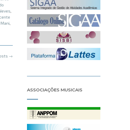
do
Neves
,
cente
 Mani
,
posts
→
ASSOCIAÇÕES MUSICAIS