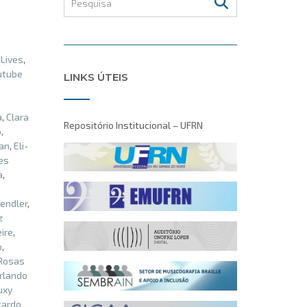
,
Lives
,
utube
LINKS ÚTEIS
a
,
Clara
Repositório Institucional – UFRN
o
,
an
,
Eli-
es
a
,
endler
,
z
eire
,
o
,
 Rosas
rlando
uxy
cardo