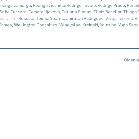
Rodrigo Camargo
,
Rodrigo Cicchelli
,
Rodrigo Favaro
,
Rodrigo Prado
,
Ronal
Sofia Ceccato
,
Tamara Ujakova
,
Tatiana Dumas
,
Thais Bacellar
,
Thiago 
ieira
,
Tim Rescala
,
Tomaz Soares
,
Ubiratan Rodrigues
,
Vanja Ferreira
,
Vi
 Gomes
,
Wellington Gonçalves
,
Wladyslaw Kreinski
,
Youtube
,
Yugo Sano
Older 