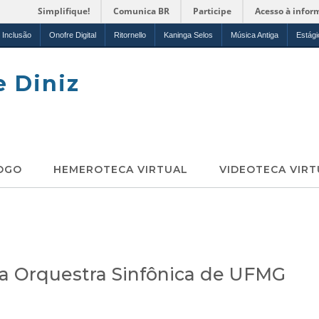
Simplifique!
Comunica BR
Participe
Acesso à infor
Inclusão
Onofre Digital
Ritornello
Kaninga Selos
Música Antiga
Estági
e Diniz
OGO
HEMEROTECA VIRTUAL
VIDEOTECA VIRT
a Orquestra Sinfônica de UFMG