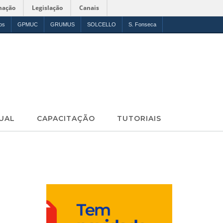
mação
Legislação
Canais
os
GPMUC
GRUMUS
SOLCELLO
S. Fonseca
UAL
CAPACITAÇÃO
TUTORIAIS