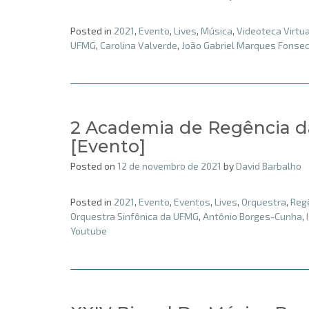
Posted in
2021
,
Evento
,
Lives
,
Música
,
Videoteca Virtua
UFMG
,
Carolina Valverde
,
João Gabriel Marques Fonse
2 Academia de Regência d
[Evento]
Posted on
12 de novembro de 2021
by
David Barbalho
Posted in
2021
,
Evento
,
Eventos
,
Lives
,
Orquestra
,
Reg
Orquestra Sinfônica da UFMG
,
Antônio Borges-Cunha
,
Youtube