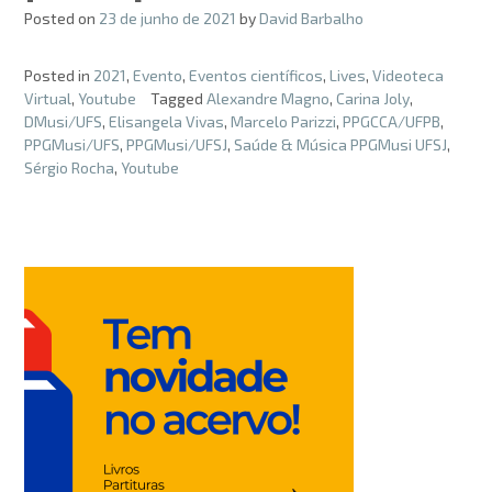
Posted on
23 de junho de 2021
by
David Barbalho
Posted in
2021
,
Evento
,
Eventos científicos
,
Lives
,
Videoteca
Virtual
,
Youtube
Tagged
Alexandre Magno
,
Carina Joly
,
DMusi/UFS
,
Elisangela Vivas
,
Marcelo Parizzi
,
PPGCCA/UFPB
,
PPGMusi/UFS
,
PPGMusi/UFSJ
,
Saúde & Música PPGMusi UFSJ
,
Sérgio Rocha
,
Youtube