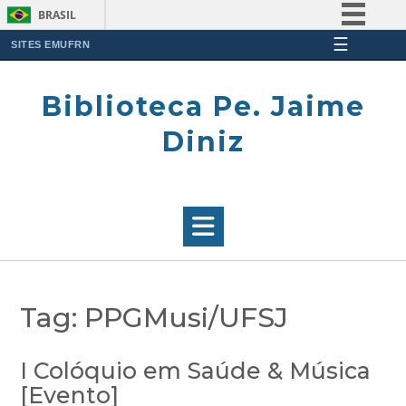
BRASIL
☰
Simplifique!
SITES EMUFRN
Skip
Comunica BR
to
Biblioteca Pe. Jaime
Participe
content
Acesso à informação
Diniz
Legislação
Canais
Tag:
PPGMusi/UFSJ
I Colóquio em Saúde & Música
[Evento]