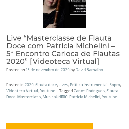
Live “Masterclasse de Flauta
Doce com Patricia Michelini –
5º Encontro Carioca de Flautas
2020” [Videoteca Virtual]
Posted on
15 de novembro de 2020
by
David Barbalho
Posted in
2020
,
Flauta doce
,
Lives
,
Prática Instrumental
,
Sopro
,
Videoteca Virtual
,
Youtube
Tagged
Carlos Rodrigues
,
Flauta
Doce
,
Masterclass
,
MusicaUNIRIO
,
Patricia Michelini
,
Youtube