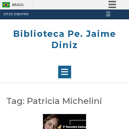
BRASIL
☰
Simplifique!
SITES EMUFRN
Skip
Comunica BR
to
Biblioteca Pe. Jaime
Participe
content
Acesso à informação
Diniz
Legislação
Canais
Tag:
Patricia Michelini