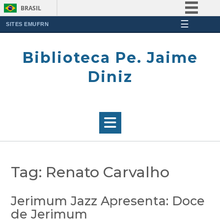
BRASIL
☰
Simplifique!
SITES EMUFRN
Skip
Comunica BR
to
Biblioteca Pe. Jaime
Participe
content
Acesso à informação
Diniz
Legislação
Canais
Tag:
Renato Carvalho
Jerimum Jazz Apresenta: Doce
de Jerimum