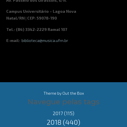
Av. Passeio dos Girassóis, s/n.
Campus Universitário – Lagoa Nova
Natal/RN | CEP: 59078-190
Tel.: (84) 3342-2229 Ramal 107
E-mail:
biblioteca@musica.ufrn.br
Theme by
Out the Box
Navegue pelas tags
2017
(115)
2018
(440)