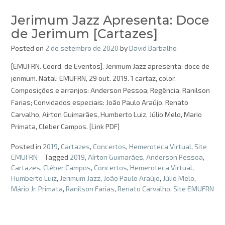
Jerimum Jazz Apresenta: Doce
de Jerimum [Cartazes]
Posted on
2 de setembro de 2020
by
David Barbalho
[EMUFRN. Coord. de Eventos]. Jerimum Jazz apresenta: doce de
jerimum. Natal: EMUFRN, 29 out. 2019. 1 cartaz, color.
Composições e arranjos: Anderson Pessoa; Regência: Ranilson
Farias; Convidados especiais: João Paulo Araújo, Renato
Carvalho, Airton Guimarães, Humberto Luiz, Júlio Melo, Mario
Primata, Cleber Campos. [Link PDF]
Posted in
2019
,
Cartazes
,
Concertos
,
Hemeroteca Virtual
,
Site
EMUFRN
Tagged
2019
,
Aírton Guimarães
,
Anderson Pessoa
,
Cartazes
,
Cléber Campos
,
Concertos
,
Hemeroteca Virtual
,
Humberto Luiz
,
Jerimum Jazz
,
João Paulo Araújo
,
Júlio Melo
,
Mário Jr. Primata
,
Ranilson Farias
,
Renato Carvalho
,
Site EMUFRN