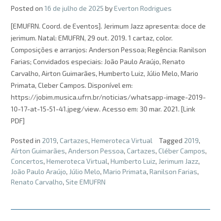
Posted on
16 de julho de 2025
by
Everton Rodrigues
[EMUFRN. Coord. de Eventos]. Jerimum Jazz apresenta: doce de
jerimum. Natal: EMUFRN, 29 out. 2019. 1 cartaz, color.
Composições e arranjos: Anderson Pessoa; Regência: Ranilson
Farias; Convidados especiais: João Paulo Araújo, Renato
Carvalho, Airton Guimarães, Humberto Luiz, Júlio Melo, Mario
Primata, Cleber Campos. Disponível em:
https://jobim.musica.ufrn.br/noticias/whatsapp-image-2019-
10-17-at-15-51-41.jpeg/view. Acesso em: 30 mar. 2021. [Link
PDF]
Posted in
2019
,
Cartazes
,
Hemeroteca Virtual
Tagged
2019
,
Aírton Guimarães
,
Anderson Pessoa
,
Cartazes
,
Cléber Campos
,
Concertos
,
Hemeroteca Virtual
,
Humberto Luiz
,
Jerimum Jazz
,
João Paulo Araújo
,
Júlio Melo
,
Mario Primata
,
Ranilson Farias
,
Renato Carvalho
,
Site EMUFRN