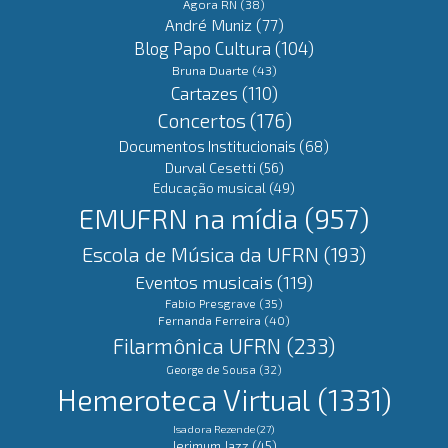
Agora RN
(38)
André Muniz
(77)
Blog Papo Cultura
(104)
Bruna Duarte
(43)
Cartazes
(110)
Concertos
(176)
Documentos Institucionais
(68)
Durval Cesetti
(56)
Educação musical
(49)
EMUFRN na mídia
(957)
Escola de Música da UFRN
(193)
Eventos musicais
(119)
Fabio Presgrave
(35)
Fernanda Ferreira
(40)
Filarmônica UFRN
(233)
George de Sousa
(32)
Hemeroteca Virtual
(1331)
Isadora Rezende
(27)
Jerimum Jazz
(45)