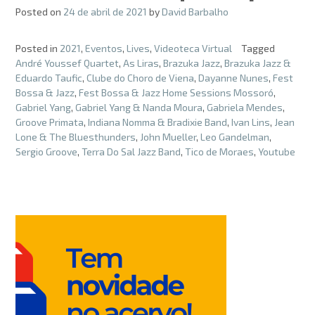
Posted on
24 de abril de 2021
by
David Barbalho
Posted in
2021
,
Eventos
,
Lives
,
Videoteca Virtual
Tagged
André Youssef Quartet
,
As Liras
,
Brazuka Jazz
,
Brazuka Jazz &
Eduardo Taufic
,
Clube do Choro de Viena
,
Dayanne Nunes
,
Fest
Bossa & Jazz
,
Fest Bossa & Jazz Home Sessions Mossoró
,
Gabriel Yang
,
Gabriel Yang & Nanda Moura
,
Gabriela Mendes
,
Groove Primata
,
Indiana Nomma & Bradixie Band
,
Ivan Lins
,
Jean
Lone & The Bluesthunders
,
John Mueller
,
Leo Gandelman
,
Sergio Groove
,
Terra Do Sal Jazz Band
,
Tico de Moraes
,
Youtube