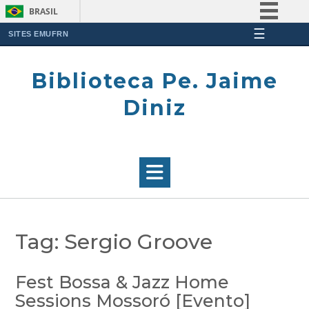
BRASIL
☰
Simplifique!
SITES EMUFRN
Skip
Comunica BR
to
Biblioteca Pe. Jaime
Participe
content
Acesso à informação
Diniz
Legislação
Canais
Tag:
Sergio Groove
Fest Bossa & Jazz Home
Sessions Mossoró [Evento]